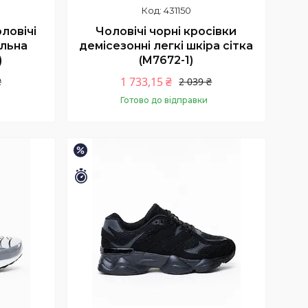
431150
оловічі
Чоловічі чорні кросівки
альна
демісезонні легкі шкіра сітка
)
(M7672-1)
1 733,15 ₴
₴
2 039 ₴
Готово до відправки
Купити
–15%
Залишилось 9 днів