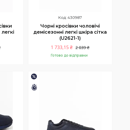
430987
сівки
Чорні кросівки чоловічі
 легкі
демісезонні легкі шкіра сітка
(U2621-1)
1 733,15 ₴
₴
2 039 ₴
Готово до відправки
Купити
–15%
Залишилось 9 днів