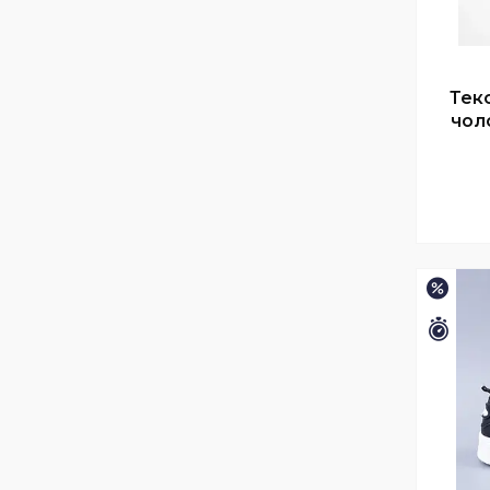
Текс
чоло
–15%
Зали