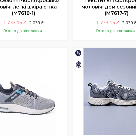
сезонні чорні кросівки
Текстильні сірі кро
овічі легкі шкіра сітка
чоловічі демісезонні
(M7618-1)
(M7617-7)
1 733,15 ₴
1 733,15 ₴
2 039 ₴
2 039 
Готово до відправки
Готово до відправки
Купити
Купити
–15%
шилось 9 днів
Залишилось 9 днів