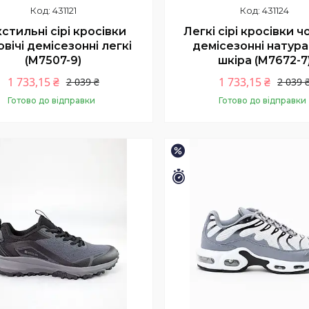
431121
431124
стильні сірі кросівки
Легкі сірі кросівки ч
вічі демісезонні легкі
демісезонні натур
(M7507-9)
шкіра (M7672-7
1 733,15 ₴
1 733,15 ₴
2 039 ₴
2 039 
Готово до відправки
Готово до відправки
Купити
Купити
–15%
шилось 9 днів
Залишилось 9 днів