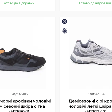
Готово до відправки
Готово до відправки
Купити
Купити
–15%
шилось 9 днів
Залишилось 9 днів
431113
431114
 чорні кросівки чоловічі
Демісезонні сірі кр
місезонні шкіра сітка
чоловічі легкі шкіра
(M7590-1)
(M7571-17)