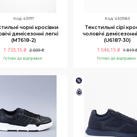
431117
430983
тильні чорні кросівки
Текстильні сірі кро
вічі демісезонні легкі
чоловічі демісезонні
(M7618-2)
(U6187-30)
1 733,15 ₴
1 546,15 ₴
2 039 ₴
1 819 
Готово до відправки
Готово до відправки
Купити
Купити
–15%
шилось 9 днів
Залишилось 9 днів