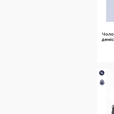
Чолов
деміс
–15%
Зали