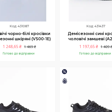
431087
431437
ічі чорно-білі кросівки
Демісезонні сині кр
езонні шкіряні (V500-1E)
чоловічі замшеві (A
1 248,65 ₴
1 197,65 ₴
1 469 ₴
1 409 
Готово до відправки
Готово до відправки
Купити
Купити
–15%
шилось 9 днів
Залишилось 9 днів