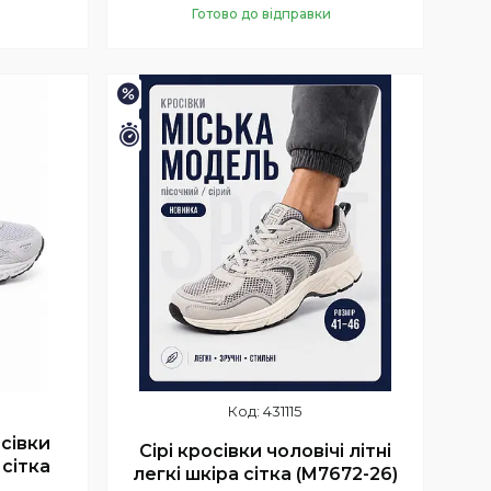
Готово до відправки
Купити
–15%
Залишилось 9 днів
431115
осівки
Сірі кросівки чоловічі літні
 сітка
легкі шкіра сітка (M7672-26)