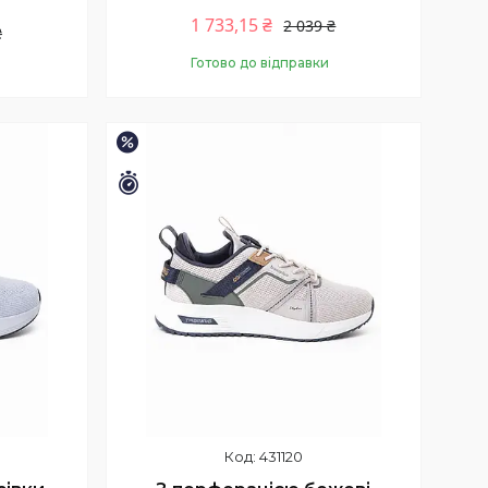
1 733,15 ₴
2 039 ₴
₴
Готово до відправки
Купити
–15%
Залишилось 9 днів
431120