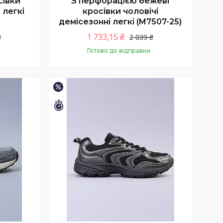
сівки
З перфорацією бежеві
 легкі
кросівки чоловічі
демісезонні легкі (M7507-25)
1 733,15 ₴
₴
2 039 ₴
Готово до відправки
Купити
–15%
Залишилось 9 днів