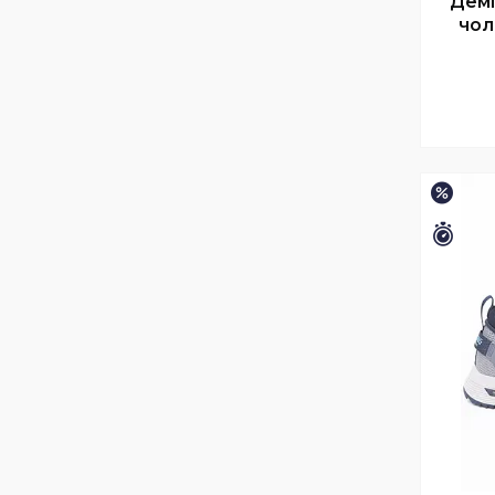
Демі
чол
–15%
Зали