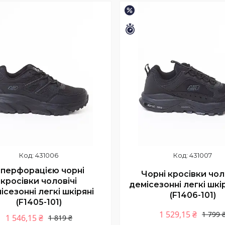
–15%
шилось 9 днів
Залишилось 9 днів
431006
431007
 перфорацією чорні
Чорні кросівки чол
кросівки чоловічі
демісезонні легкі шкі
ісезонні легкі шкіряні
(F1406-101)
(F1405-101)
1 529,15 ₴
1 799 
1 546,15 ₴
1 819 ₴