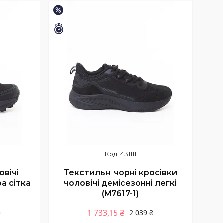
–15%
Залишилось 9 днів
431111
овічі
Текстильні чорні кросівки
ра сітка
чоловічі демісезонні легкі
(M7617-1)
1 733,15 ₴
₴
2 039 ₴