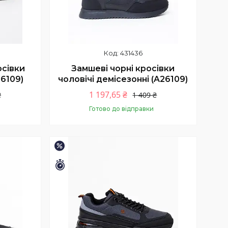
431436
осівки
Замшеві чорні кросівки
26109)
чоловічі демісезонні (A26109)
1 197,65 ₴
₴
1 409 ₴
Готово до відправки
Купити
–15%
Залишилось 9 днів