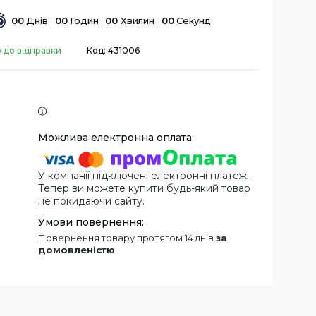
0
0
Днів
0
0
Годин
0
0
Хвилин
0
0
Секунд
о до відправки
Код:
431006
У компанії підключені електронні платежі.
Тепер ви можете купити будь-який товар
не покидаючи сайту.
повернення товару протягом 14 днів
за
домовленістю