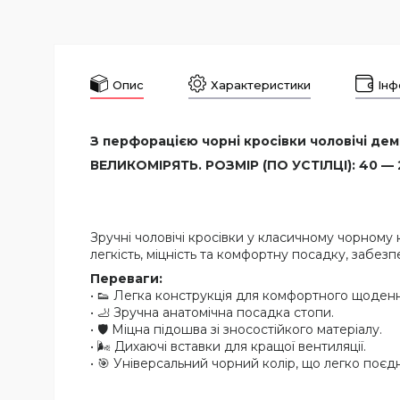
Опис
Характеристики
Інф
З перфорацією чорні кросівки чоловічі деміс
ВЕЛИКОМІРЯТЬ. РОЗМІР (ПО УСТІЛЦІ): 40 — 26
Зручні чоловічі кросівки у класичному чорному
легкість, міцність та комфортну посадку, забез
Переваги:
• 👟 Легка конструкція для комфортного щоденн
• 🦶 Зручна анатомічна посадка стопи.
• 🛡 Міцна підошва зі зносостійкого матеріалу.
• 🌬 Дихаючі вставки для кращої вентиляції.
• 🎯 Універсальний чорний колір, що легко поєд