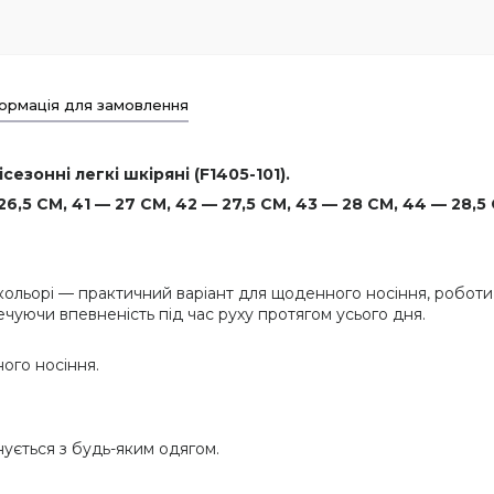
ормація для замовлення
езонні легкі шкіряні (F1405-101).
,5 СМ, 41 — 27 СМ, 42 — 27,5 СМ, 43 — 28 СМ, 44 — 28,5 
 кольорі — практичний варіант для щоденного носіння, робот
печуючи впевненість під час руху протягом усього дня.
ого носіння.
нується з будь-яким одягом.