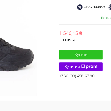
–15%
Готов
1 546,15 ₴
1 819 ₴
Купити
Купити з
+380 (99) 458-67-90