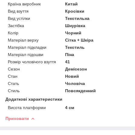
Країна виробник
Китай
Вид взуття
Кросівки
Вид устілки
Текстильна
Застібка
Шнурівка
Колір
Чорний
Матеріал верху
Сітка + Шкіра
Матеріал підкладки
Текстиль
Матеріал підошви
Піна
Розмір чоловічого взуття
41
Сезон
Демісезон
Стан
Новий
Стать
Чоловіча
Стиль
Повсякденний
Додаткові характеристики
Висота платформи
4 см
Приховати