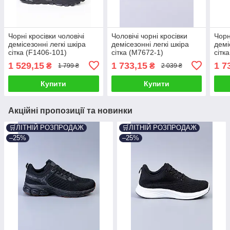
Чорні кросівки чоловічі
Чоловічі чорні кросівки
Чорн
демісезонні легкі шкіра
демісезонні легкі шкіра
демі
сітка (F1406-101)
сітка (M7672-1)
сітк
1 529,15
1 733,15
1 7
₴
₴
1 799 ₴
2 039 ₴
Купити
Купити
Акційні пропозиції та новинки
🛒ЛІТНІЙ РОЗПРОДАЖ
🛒ЛІТНІЙ РОЗПРОДАЖ
–25%
–25%