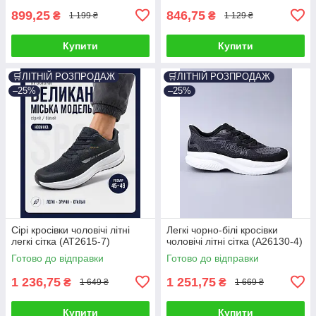
899,25
846,75
₴
₴
1 199 ₴
1 129 ₴
Купити
Купити
🛒ЛІТНІЙ РОЗПРОДАЖ
🛒ЛІТНІЙ РОЗПРОДАЖ
–25%
–25%
Сірі кросівки чоловічі літні
Легкі чорно-білі кросівки
легкі сітка (AT2615-7)
чоловічі літні сітка (A26130-4)
Готово до відправки
Готово до відправки
1 236,75
1 251,75
₴
₴
1 649 ₴
1 669 ₴
Купити
Купити