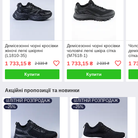
Демісезонні чорні кросівки
Демісезонні чорні кросівки
Чоло
жіночі легкі шкіряні
чоловічі легкі шкіра сітка
демі
(L1810-35)
(M7618-1)
сітк
1 733,15
1 733,15
1 7
₴
₴
2 039 ₴
2 039 ₴
Купити
Купити
Акційні пропозиції та новинки
🛒ЛІТНІЙ РОЗПРОДАЖ
🛒ЛІТНІЙ РОЗПРОДАЖ
–25%
–25%