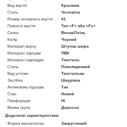
Вид взуття
Кросівки
Стать
Чоловіча
Розмір чоловічого взуття
41
Повнота взуття
Тип «F» або «Fx»
Сезон
Весна/Осінь
Колір
Чорний
Матеріал верху
Штучна шкіра
Матеріал підошви
ПВХ
Матеріал підкладки
Текстиль
Стиль
Повсякденний
Вид устілки
Текстильна
Застібка
Шнурівка
Антиковзка підошва
Так
Стан
Новий
Перфорація
Ні
Вікова група
Доросла
Додаткові характеристики
Форма миска/носка
Закруглений