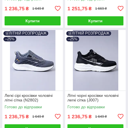
1 236,75
1 251,75
₴
₴
1 649 ₴
1 669 ₴
Купити
Купити
🛒ЛІТНІЙ РОЗПРОДАЖ
🛒ЛІТНІЙ РОЗПРОДАЖ
–25%
–25%
Легкі сірі кросівки чоловічі
Літні чорні кросівки чоловічі
літні сітка (N2802)
легкі сітка (J007)
Готово до відправки
Готово до відправки
1 236,75
1 236,75
₴
₴
1 649 ₴
1 649 ₴