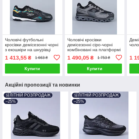
Чоловічі футбольні
Чоловічі кросівки
Демі
кросівки демісезонні чорні
демісезонні сіро-чорні
чоло
з екошкіри на шнурівці
комбіновані на платформі
(A1705-8)
(A26305-2) 41
1 413,55
1 490,05
1 1
₴
₴
1 663 ₴
1 753 ₴
Купити
Купити
Акційні пропозиції та новинки
🛒ЛІТНІЙ РОЗПРОДАЖ
🛒ЛІТНІЙ РОЗПРОДАЖ
–25%
–25%