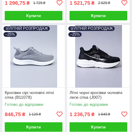
1 296,75
1 521,75
₴
₴
1 729 ₴
2 029 ₴
Купити
Купити
🛒ЛІТНІЙ РОЗПРОДАЖ
🛒ЛІТНІЙ РОЗПРОДАЖ
–25%
–25%
Кросівки сірі чоловічі літні
Літні чорні кросівки чоловічі
сітка (B11078)
легкі сітка (J007)
Готово до відправки
Готово до відправки
846,75
1 236,75
₴
₴
1 129 ₴
1 649 ₴
Купити
Купити