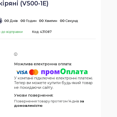
іряні (V500-1E)
0
0
Днів
0
0
Годин
0
0
Хвилин
0
0
Секунд
о до відправки
Код:
431087
У компанії підключені електронні платежі.
Тепер ви можете купити будь-який товар
не покидаючи сайту.
повернення товару протягом 14 днів
за
домовленістю