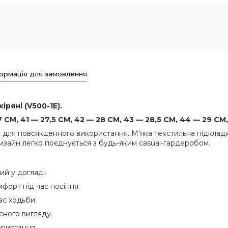
ормація для замовлення
іряні (V500-1E).
СМ, 41 — 27,5 СМ, 42 — 28 СМ, 43 — 28,5 СМ, 44 — 29 СМ,
к для повсякденного використання. М’яка текстильна підкла
дизайн легко поєднується з будь-яким casual-гардеробом.
ий у догляді.
форт під час носіння.
ас ходьби.
сного вигляду.
ристання.