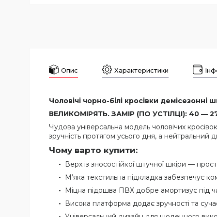
Опис
Характеристики
Інф
Чоловічі чорно-білі кросівки демісезонні шк
ВЕЛИКОМІРЯТЬ. ЗАМІР (ПО УСТІЛЦІ): 40 — 27 
Чудова універсальна модель чоловічих кросіво
зручність протягом усього дня, а нейтральний 
Чому варто купити:
Верх із зносостійкої штучної шкіри — прост
М’яка текстильна підкладка забезпечує ком
Міцна підошва ПВХ добре амортизує під ч
Висока платформа додає зручності та суча
Універсальний дизайн для щоденного вико