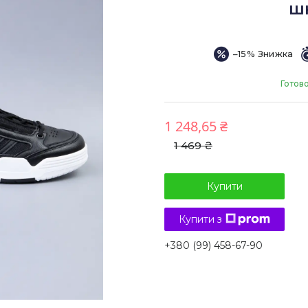
шк
–15%
Готов
1 248,65 ₴
1 469 ₴
Купити
Купити з
+380 (99) 458-67-90