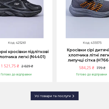
425261
435575
Кросівки сірі дитяч
орні кросівки підліткові
хлопчика літні легк
лопчика легкі (N4401)
липучці сітка (H766-
1 521,75 ₴
2 029 ₴
584,25 ₴
779 ₴
Готово до відправки
Готово до відправки
Купити
Купити
Усі товари та послуги