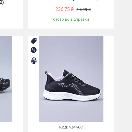
2)
1 236,75 ₴
1 649 ₴
Готово до відправки
Купити
🛒ЛІТНІЙ РОЗПРОДАЖ
–25%
Залишилось 9 днів
434407