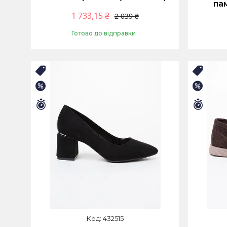
пам
1 733,15 ₴
2 039 ₴
Готово до відправки
Купити
Топ продажів
Топ пр
–15%
–15%
Залишилось 9 днів
Залиш
432515