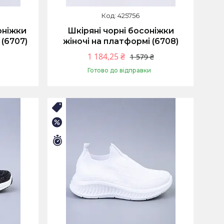
425756
оніжки
Шкіряні чорні босоніжки
(6707)
жіночі на платформі (6708)
1 184,25 ₴
1 579 ₴
Готово до відправки
Купити
🛒ЛІТНІЙ РОЗПРОДАЖ
–25%
Залишилось 9 днів