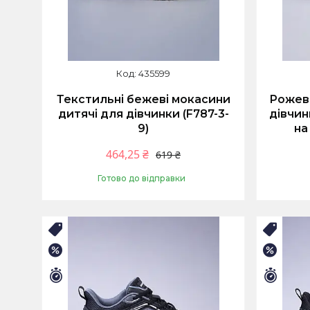
435599
Текстильні бежеві мокасини
Рожеві
дитячі для дівчинки (F787-3-
дівчин
9)
на
464,25 ₴
619 ₴
Готово до відправки
Купити
🛒ЛІТНІЙ РОЗПРОДАЖ
🛒ЛІТ
–25%
–25%
Залишилось 9 днів
Залиш