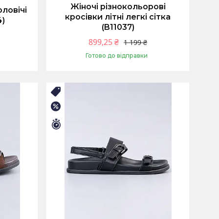
Жіночі різнокольорові
оловічі
кросівки літні легкі сітка
4)
(B11037)
899,25 ₴
1 199 ₴
Готово до відправки
Купити
🛒ЛІТНІЙ РОЗПРОДАЖ
–25%
Залишилось 9 днів