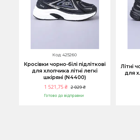
425260
Кросівки чорно-білі підліткові
Літні ч
для хлопчика літні легкі
для х
шкіряні (N4400)
1 521,75 ₴
2 029 ₴
Готово до відправки
Купити