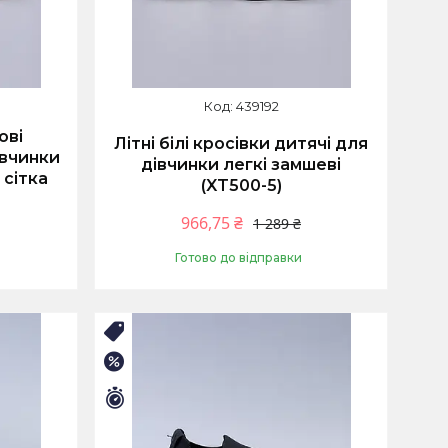
439192
ові
Літні білі кросівки дитячі для
івчинки
дівчинки легкі замшеві
 сітка
(XT500-5)
966,75 ₴
1 289 ₴
Готово до відправки
Купити
🛒ЛІТНІЙ РОЗПРОДАЖ
–25%
Залишилось 9 днів