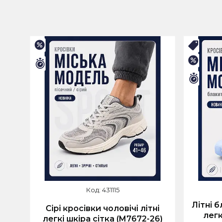
–15%
🛒ЛІТ
–25%
Залишилось 9 днів
Залиш
431115
Літні б
Сірі кросівки чоловічі літні
легк
легкі шкіра сітка (M7672-26)