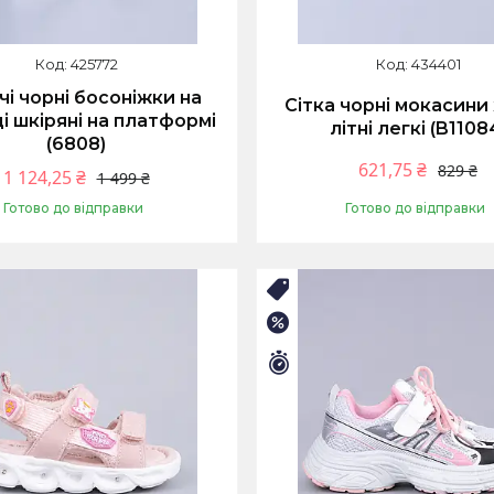
425772
434401
чі чорні босоніжки на
Сітка чорні мокасини 
і шкіряні на платформі
літні легкі (B1108
(6808)
621,75 ₴
829 ₴
1 124,25 ₴
1 499 ₴
Готово до відправки
Готово до відправки
Купити
Купити
НІЙ РОЗПРОДАЖ
🛒ЛІТНІЙ РОЗПРОДАЖ
–25%
илось 9 днів
Залишилось 9 днів