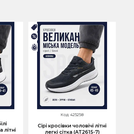
🛒ЛІТНІЙ РОЗПРОДАЖ
–25%
Залишилось 9 днів
425258
ілі
Сірі кросівки чоловічі літні
 літні
легкі сітка (AT2615-7)