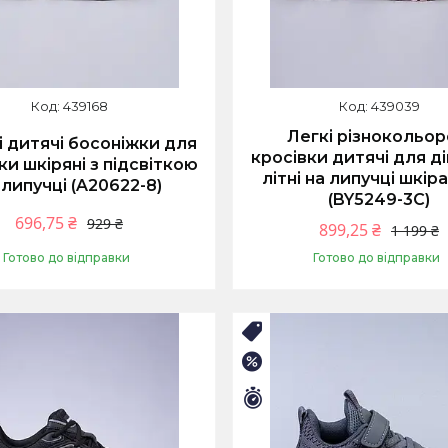
439168
439039
Легкі різнокольор
 дитячі босоніжки для
кросівки дитячі для д
ки шкіряні з підсвіткою
літні на липучці шкіра
 липучці (A20622-8)
(BY5249-3C)
696,75 ₴
929 ₴
899,25 ₴
1 199 ₴
Готово до відправки
Готово до відправки
Купити
Купити
НІЙ РОЗПРОДАЖ
🛒ЛІТНІЙ РОЗПРОДАЖ
–25%
илось 9 днів
Залишилось 9 днів