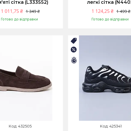
'яті сітка (L333552)
легкі сітка (N440
1 011,75 ₴
1 124,25 ₴
1 349 ₴
1 499 ₴
Готово до відправки
Готово до відправки
Купити
Купити
одажів
🛒ЛІТНІЙ РОЗПРОДАЖ
–25%
илось 9 днів
Залишилось 9 днів
432505
425341