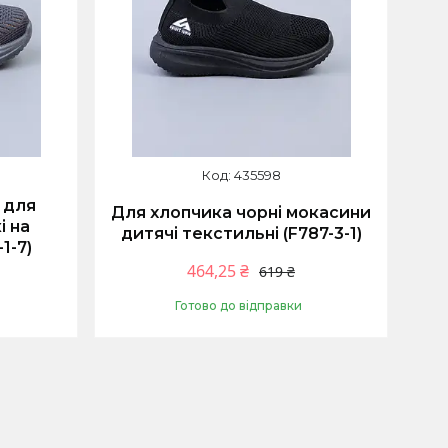
435598
і для
Для хлопчика чорні мокасини
і на
дитячі текстильні (F787-3-1)
1-7)
464,25 ₴
619 ₴
Готово до відправки
Купити