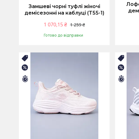
Лофе
Замшеві чорні туфлі жіночі
дем
демісезонні на каблуці (T55-1)
1 070,15 ₴
1 259 ₴
Готово до відправки
Купити
🛒ЛІТНІЙ РОЗПРОДАЖ
🛒ЛІТ
–25%
–25%
Залишилось 9 днів
Залиш