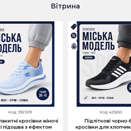
Вітрина
НІЙ РОЗПРОДАЖ
🛒ЛІТНІЙ РОЗПРОДАЖ
–25%
илось 9 днів
Залишилось 9 днів
392309
425263
лакитні кросівки жіночі
Підліткові чорно-б
і підошва з ефектом
кросівки для хлопчика