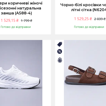
ри коричневі жіночі
Чорно-білі кросівки ч
ісезонні натуральна
літні сітка (N620
замша (A588-4)
1 529,25 ₴
2 039 ₴
1 529,15 ₴
1 799 ₴
Готово до відправки
Готово до відправки
Купити
Купити
НІЙ РОЗПРОДАЖ
🛒ЛІТНІЙ РОЗПРОДАЖ
–25%
илось 9 днів
Залишилось 9 днів