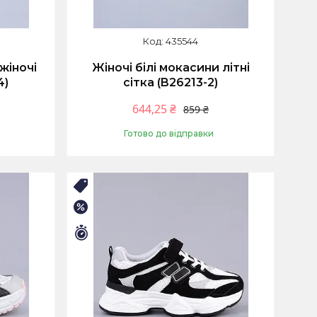
435544
жіночі
Жіночі білі мокасини літні
4)
сітка (B26213-2)
644,25 ₴
859 ₴
Готово до відправки
Купити
🛒ЛІТНІЙ РОЗПРОДАЖ
–25%
Залишилось 9 днів