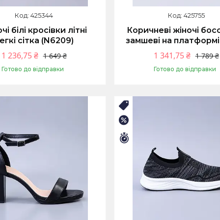
425344
425755
чі білі кросівки літні
Коричневі жіночі бос
егкі сітка (N6209)
замшеві на платформі 
1 236,75 ₴
1 341,75 ₴
1 649 ₴
1 789 ₴
Готово до відправки
Готово до відправки
Купити
Купити
НІЙ РОЗПРОДАЖ
🛒ЛІТНІЙ РОЗПРОДАЖ
–25%
илось 9 днів
Залишилось 9 днів