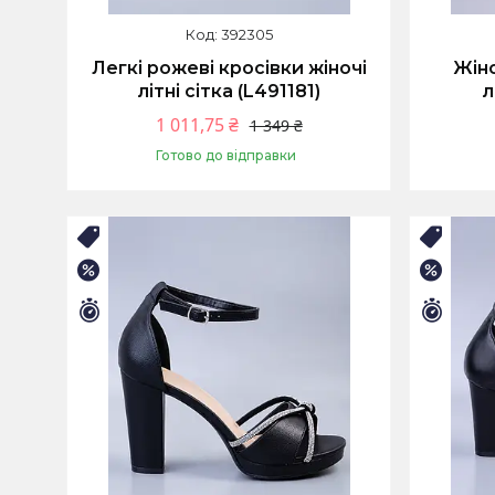
392305
Легкі рожеві кросівки жіночі
Жіно
літні сітка (L491181)
л
1 011,75 ₴
1 349 ₴
Готово до відправки
Купити
🛒ЛІТНІЙ РОЗПРОДАЖ
🛒ЛІТ
–25%
–25%
Залишилось 9 днів
Залиш