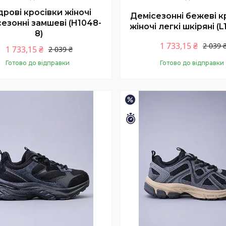
дрові кросівки жіночі
Демісезонні бежеві к
езонні замшеві (H1048-
жіночі легкі шкіряні (L
8)
1 733,15 ₴
2 039 
1 733,15 ₴
2 039 ₴
Готово до відправки
Готово до відправки
Купити
Купити
–15%
шилось 11 днів
Залишилось 11 днів