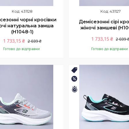
431128
431127
сезонні чорні кросівки
Демісезонні сірі кр
очі натуральна замша
жіночі замшеві (H10
(H1048-1)
1 733,15 ₴
2 039 
1 733,15 ₴
2 039 ₴
Готово до відправки
Готово до відправки
Купити
Купити
ТНІЙ РОЗПРОДАЖ
🛒ЛІТНІЙ РОЗПРОДАЖ
–25%
шилось 11 днів
Залишилось 11 днів