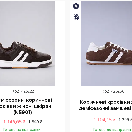
–15%
шилось 11 днів
Залишилось 11 днів
425222
425236
місезонні коричневі
Коричневі кросівки 
осівки жіночі шкіряні
демісезонні замшеві 
(N5901)
1 104,15 ₴
1 299 
1 146,65 ₴
1 349 ₴
Готово до відправки
Готово до відправки