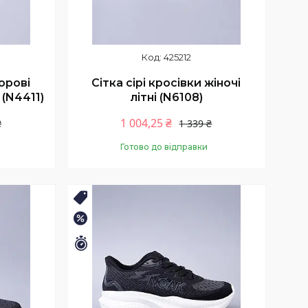
425212
орові
Сітка сірі кросівки жіночі
 (N4411)
літні (N6108)
1 004,25 ₴
₴
1 339 ₴
Готово до відправки
Купити
🛒ЛІТНІЙ РОЗПРОДАЖ
–25%
Залишилось 11 днів