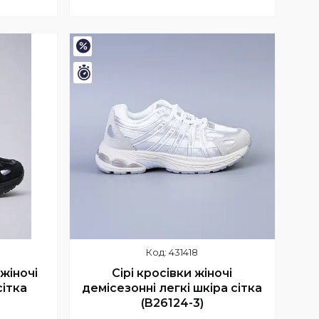
Купити
–15%
Залишилось 11 днів
431418
 жіночі
Сірі кросівки жіночі
сітка
демісезонні легкі шкіра сітка
(B26124-3)