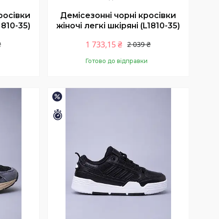
росівки
Демісезонні чорні кросівки
1810-35)
жіночі легкі шкіряні (L1810-35)
1 733,15 ₴
₴
2 039 ₴
Готово до відправки
Купити
–15%
Залишилось 11 днів