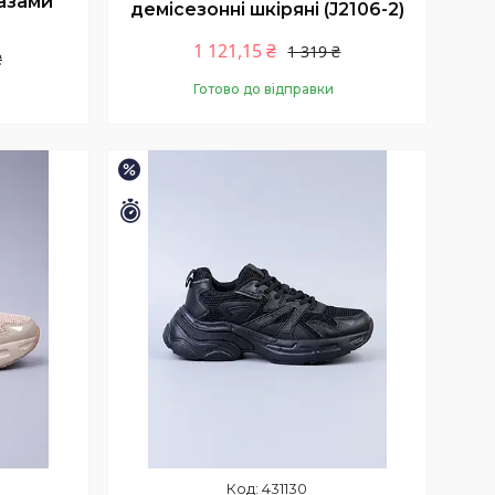
разами
демісезонні шкіряні (J2106-2)
1 121,15 ₴
1 319 ₴
₴
Готово до відправки
Купити
–15%
Залишилось 11 днів
431130