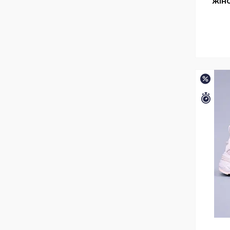
жіно
–15%
Зали