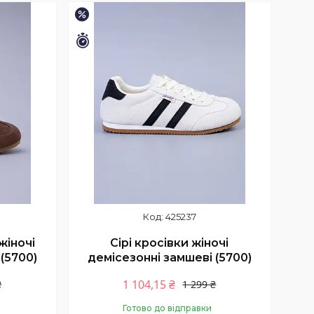
–15%
Залишилось 11 днів
425237
жіночі
Сірі кросівки жіночі
(5700)
демісезонні замшеві (5700)
1 104,15 ₴
₴
1 299 ₴
Готово до відправки