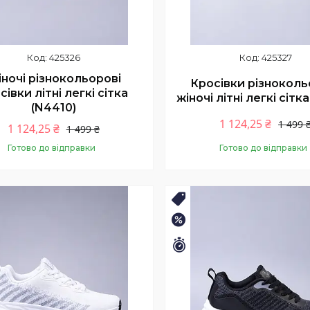
425326
425327
ночі різнокольорові
Кросівки різноколь
сівки літні легкі сітка
жіночі літні легкі сітка
(N4410)
1 124,25 ₴
1 499 
1 124,25 ₴
1 499 ₴
Готово до відправки
Готово до відправки
Купити
Купити
ТНІЙ РОЗПРОДАЖ
🛒ЛІТНІЙ РОЗПРОДАЖ
–25%
шилось 11 днів
Залишилось 11 днів