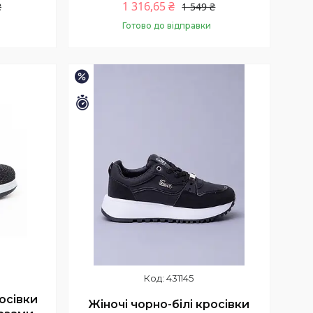
1 316,65 ₴
₴
1 549 ₴
Готово до відправки
Купити
–15%
Залишилось 11 днів
431145
осівки
Жіночі чорно-білі кросівки