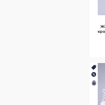
Жі
кро
🛒ЛІ
–25%
Зали