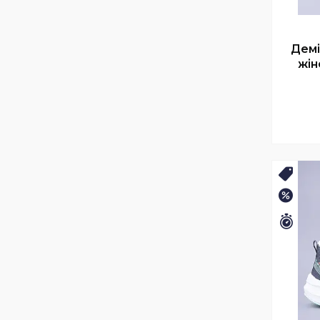
Демі
жін
🛒ЛІ
–25%
Зали