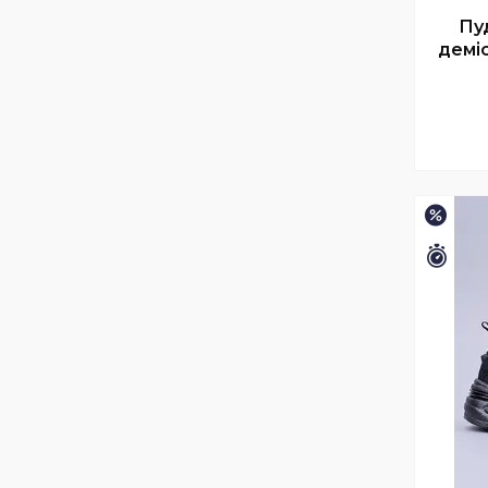
Пу
деміс
–15%
Зали