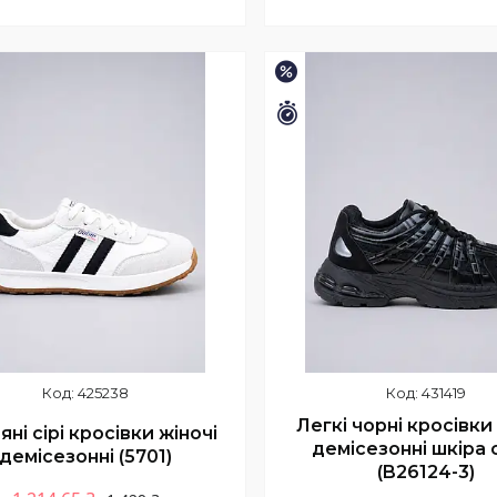
Купити
Купити
–15%
шилось 11 днів
Залишилось 11 днів
425238
431419
Легкі чорні кросівки
яні сірі кросівки жіночі
демісезонні шкіра 
демісезонні (5701)
(B26124-3)