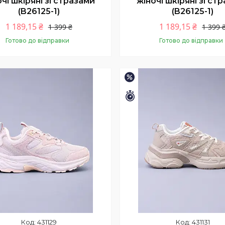
чі шкіряні зі стразами
жіночі шкіряні зі ст
(B26125-1)
(B26125-1)
1 189,15 ₴
1 189,15 ₴
1 399 ₴
1 399 
Готово до відправки
Готово до відправки
Купити
Купити
–15%
шилось 11 днів
Залишилось 11 днів
431129
431131