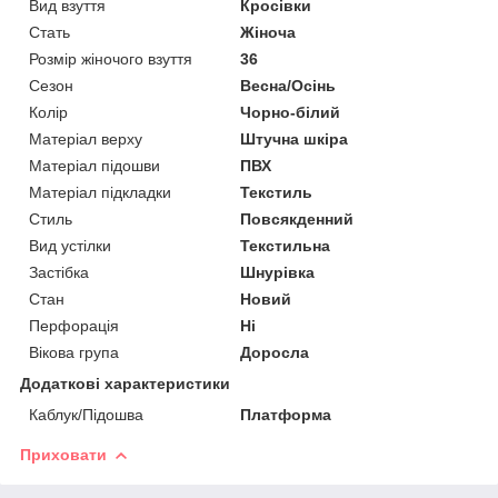
Вид взуття
Кросівки
Стать
Жіноча
Розмір жіночого взуття
36
Сезон
Весна/Осінь
Колір
Чорно-білий
Матеріал верху
Штучна шкіра
Матеріал підошви
ПВХ
Матеріал підкладки
Текстиль
Стиль
Повсякденний
Вид устілки
Текстильна
Застібка
Шнурівка
Стан
Новий
Перфорація
Ні
Вікова група
Доросла
Додаткові характеристики
Каблук/Підошва
Платформа
Приховати