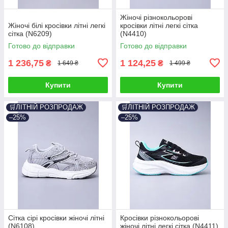
Жіночі різнокольорові
Жіночі білі кросівки літні легкі
кросівки літні легкі сітка
сітка (N6209)
(N4410)
Готово до відправки
Готово до відправки
1 236,75
1 124,25
₴
₴
1 649 ₴
1 499 ₴
Купити
Купити
🛒ЛІТНІЙ РОЗПРОДАЖ
🛒ЛІТНІЙ РОЗПРОДАЖ
–25%
–25%
Сітка сірі кросівки жіночі літні
Кросівки різнокольорові
(N6108)
жіночі літні легкі сітка (N4411)