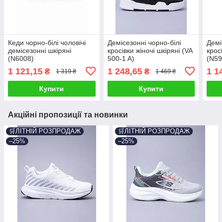
Кеди чорно-білі чоловічі
Демісезонні чорно-білі
Демі
демісезонні шкіряні
кросівки жіночі шкіряні (VA
крос
(N6008)
500-1 A)
(N59
1 121,15
1 248,65
1 1
₴
₴
1 319 ₴
1 469 ₴
Купити
Купити
Акційні пропозиції та новинки
🛒ЛІТНІЙ РОЗПРОДАЖ
🛒ЛІТНІЙ РОЗПРОДАЖ
–25%
–25%