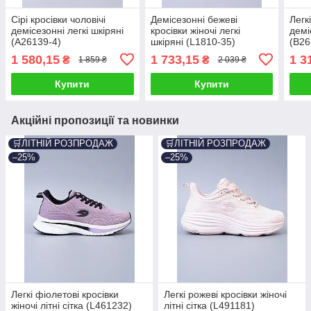
Сірі кросівки чоловічі
Демісезонні бежеві
Легк
демісезонні легкі шкіряні
кросівки жіночі легкі
демі
(A26139-4)
шкіряні (L1810-35)
(B26
1 580,15
1 733,15
1 3
₴
₴
1 859 ₴
2 039 ₴
Купити
Купити
Акційні пропозиції та новинки
🛒ЛІТНІЙ РОЗПРОДАЖ
🛒ЛІТНІЙ РОЗПРОДАЖ
–25%
–25%
Легкі фіолетові кросівки
Легкі рожеві кросівки жіночі
жіночі літні сітка (L461232)
літні сітка (L491181)