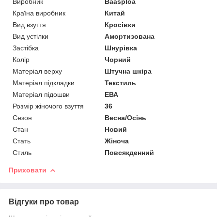
Виробник
Baasploa
Країна виробник
Китай
Вид взуття
Кросівки
Вид устілки
Амортизована
Застібка
Шнурівка
Колір
Чорний
Матеріал верху
Штучна шкіра
Матеріал підкладки
Текстиль
Матеріал підошви
ЕВА
Розмір жіночого взуття
36
Сезон
Весна/Осінь
Стан
Новий
Стать
Жіноча
Стиль
Повсякденний
Приховати
Відгуки про товар