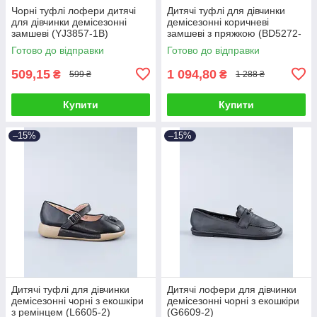
Чорні туфлі лофери дитячі
Дитячі туфлі для дівчинки
для дівчинки демісезонні
демісезонні коричневі
замшеві (YJ3857-1B)
замшеві з пряжкою (BD5272-
8B)
Готово до відправки
Готово до відправки
509,15
1 094,80
₴
₴
599 ₴
1 288 ₴
Купити
Купити
–15%
–15%
Дитячі туфлі для дівчинки
Дитячі лофери для дівчинки
демісезонні чорні з екошкіри
демісезонні чорні з екошкіри
з ремінцем (L6605-2)
(G6609-2)