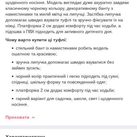
щоденного носіння. Модель виглядає дуже акуратно завдяки
класичному чорному кольору, декоративному банту з
намистинами та милій квітці на липучці. Застібка-липучка
допомагає швидко взувати туфлі та зручно фіксувати їх на
ніжці. Платформа 2 см додає комфорту під час ходьби, а
підошва з ПВХ підходить для активного дитячого дня.
Чому варто купити ці туфлі:
стильний бант із намистинами робить модель
ошатною та красивою;
зручна липучка допомагає швидко взуватися без
зайвих зусиль;
чорний колір практичний і легко підходить під сукні,
спідниці, шкільну форму та повсякденний одяг;
платформа 2 см додає комфорту під час ходьби;
гарний варіант для садочка, школи, свят і щоденного
носіння.
Приховати