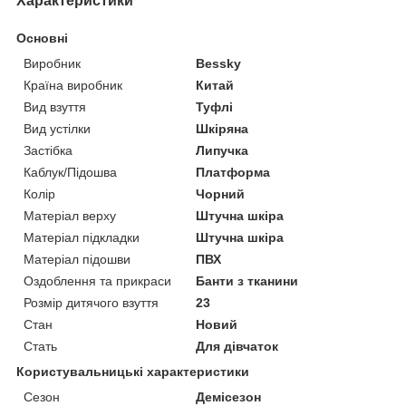
Характеристики
Основні
Виробник
Bessky
Країна виробник
Китай
Вид взуття
Туфлі
Вид устілки
Шкіряна
Застібка
Липучка
Каблук/Підошва
Платформа
Колір
Чорний
Матеріал верху
Штучна шкіра
Матеріал підкладки
Штучна шкіра
Матеріал підошви
ПВХ
Оздоблення та прикраси
Банти з тканини
Розмір дитячого взуття
23
Стан
Новий
Стать
Для дівчаток
Користувальницькі характеристики
Сезон
Демісезон