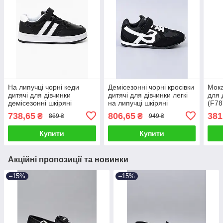
На липучці чорні кеди
Демісезонні чорні кросівки
Мока
дитячі для дівчинки
дитячі для дівчинки легкі
для 
демісезонні шкіряні
на липучці шкіряні
(F78
(XT330-2)
(BY4968-1C)
738,65
806,65
381
₴
₴
869 ₴
949 ₴
Купити
Купити
Акційні пропозиції та новинки
–15%
–15%