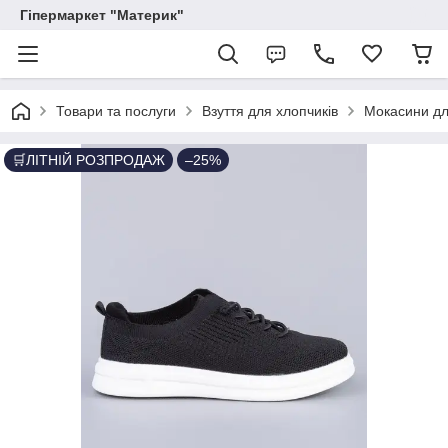
Гіпермаркет "Материк"
Товари та послуги
Взуття для хлопчиків
Мокасини дл
🛒ЛІТНІЙ РОЗПРОДАЖ
–25%