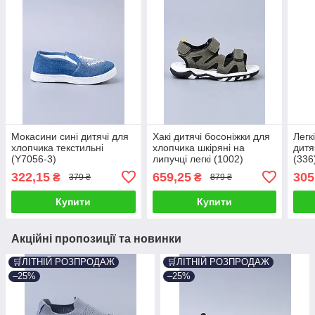
Мокасини сині дитячі для
Хакі дитячі босоніжки для
Легк
хлопчика текстильні
хлопчика шкіряні на
дитя
(Y7056-3)
липучці легкі (1002)
(336
322,15
659,25
305
₴
₴
379 ₴
879 ₴
Купити
Купити
Акційні пропозиції та новинки
🛒ЛІТНІЙ РОЗПРОДАЖ
🛒ЛІТНІЙ РОЗПРОДАЖ
–25%
–25%