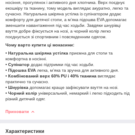
носіння, прогулянок і активного дня хлопчика. Верх поєднує
екошкіру та тканину, тому модель виглядає акуратно, легко та
сучасно. Натуральна шкіряна устілка із супінатором додає
комфорту для дитячої стопи, а м’яка підошва EVA допомагає
зменшити навантаження під час ходьби. Завдяки шнурівці
взуття добре фіксується на нозі, а чорний колір легко
поєднується зі спортивним і повсякденним одягом.
Чому варто купити ці мокасини:
•
Натуральна шкіряна устілка
приємна для стопи та
комфортна в носінні.
•
Супінатор
додає підтримки під час ходьби.
•
Підошва EVA
легка, м’яка та зручна для активного дня.
•
Комбінований верх 60% PU і 40% тканина
виглядає
практично та сучасно.
•
Шнурівка
допомагає краще зафіксувати взуття на нозі.
•
Чорний колір
універсальний, немаркий і легко підходить під
різний дитячий одяг.
Приховати
Характеристики