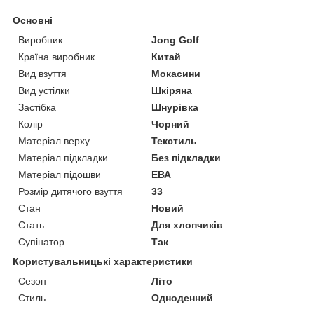
Основні
Виробник
Jong Golf
Країна виробник
Китай
Вид взуття
Мокасини
Вид устілки
Шкіряна
Застібка
Шнурівка
Колір
Чорний
Матеріал верху
Текстиль
Матеріал підкладки
Без підкладки
Матеріал підошви
ЕВА
Розмір дитячого взуття
33
Стан
Новий
Стать
Для хлопчиків
Супінатор
Так
Користувальницькі характеристики
Сезон
Літо
Стиль
Одноденний