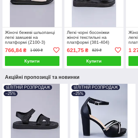
Жіночі бежеві шльопанці
Легкі чорні босоніжки
Жіно
легкі замшеві на
жіночі текстильні на
легк
платформі (Z100-3)
платформі (381-404)
плат
766,84
621,75
1 2
₴
₴
1 009 ₴
829 ₴
Купити
Купити
Акційні пропозиції та новинки
🛒ЛІТНІЙ РОЗПРОДАЖ
🛒ЛІТНІЙ РОЗПРОДАЖ
–25%
–25%