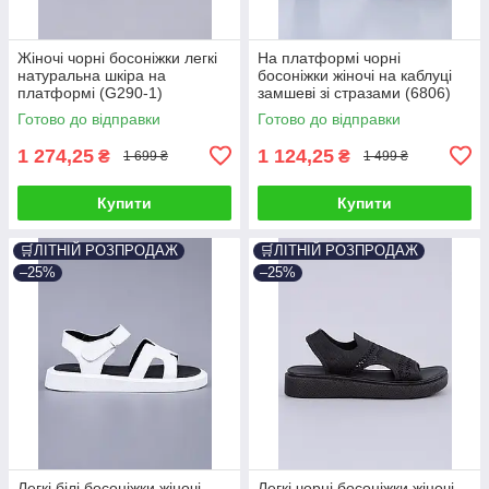
Жіночі чорні босоніжки легкі
На платформі чорні
натуральна шкіра на
босоніжки жіночі на каблуці
платформі (G290-1)
замшеві зі стразами (6806)
Готово до відправки
Готово до відправки
1 274,25
1 124,25
₴
₴
1 699 ₴
1 499 ₴
Купити
Купити
🛒ЛІТНІЙ РОЗПРОДАЖ
🛒ЛІТНІЙ РОЗПРОДАЖ
–25%
–25%
Легкі білі босоніжки жіночі
Легкі чорні босоніжки жіночі