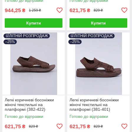
Готово до відправки
Готово до відправки
944,25
621,75
₴
₴
1 259 ₴
829 ₴
Купити
Купити
🛒ЛІТНІЙ РОЗПРОДАЖ
🛒ЛІТНІЙ РОЗПРОДАЖ
–25%
–25%
Легкі коричневі босоніжки
Легкі коричневі босоніжки
жіночі текстильні на
жіночі текстильні на
платформі (382-422)
платформі (381-401)
Готово до відправки
Готово до відправки
621,75
621,75
₴
₴
829 ₴
829 ₴