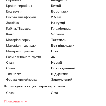
Країна виробник
Китай
Вид взуття
Босоніжки
Висота платформи
2.5 см
Застібка
На гумці
Каблук/Підошва
Платформа
Колір
Чорний
Матеріал верху
Текстиль
Матеріал підкладки
Без підкладки
Матеріал підошви
Піна
Розмір жіночого взуття
36
Стан
Новий
Стиль
Повсякденний
Тип носка
Відкритий
Форма миска/носка
Закруглений
Користувальницькі характеристики
Сезон
Літо
Приховати