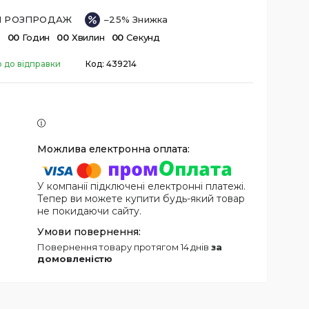
ІЙ РОЗПРОДАЖ
–25%
в
0
0
Годин
0
0
Хвилин
0
0
Секунд
о до відправки
Код:
439214
У компанії підключені електронні платежі.
Тепер ви можете купити будь-який товар
не покидаючи сайту.
повернення товару протягом 14 днів
за
домовленістю