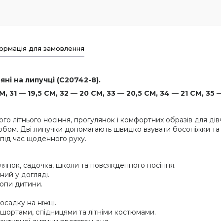
ормація для замовлення
ні на липучці (C20742-8).
 31 — 19,5 СМ, 32 — 20 СМ, 33 — 20,5 СМ, 34 — 21 СМ, 35 —
ого літнього носіння, прогулянок і комфортних образів для ді
ом. Дві липучки допомагають швидко взувати босоніжки та зр
 під час щоденного руху.
лянок, садочка, школи та повсякденного носіння.
ний у догляді.
опи дитини.
садку на ніжці.
 шортами, спідницями та літніми костюмами.