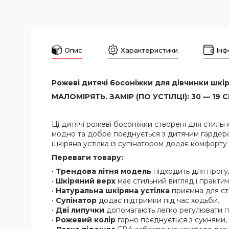
Опис
Характеристики
Інф
Рожеві дитячі босоніжки для дівчинки шкіря
МАЛОМІРЯТЬ. ЗАМІР (ПО УСТІЛЦІ): 30 — 19 СМ,
Ці дитячі рожеві босоніжки створені для стильн
модно та добре поєднується з дитячим гардероб
шкіряна устілка із супінатором додає комфорту
Переваги товару:
•
Трендова літня модель
підходить для прогу
•
Шкіряний верх
має стильний вигляд і практич
•
Натуральна шкіряна устілка
приємна для ст
•
Супінатор
додає підтримки під час ходьби.
•
Дві липучки
допомагають легко регулювати по
•
Рожевий колір
гарно поєднується з сукнями,