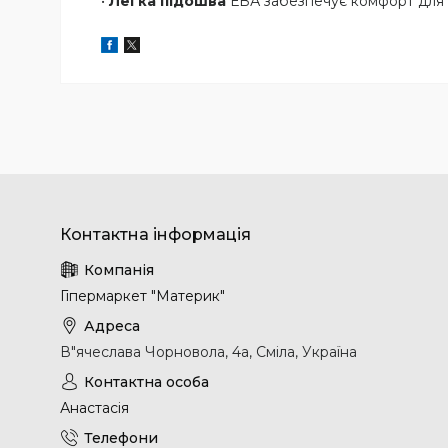
•
Легка підошва
ЕВА забезпечує комфорт для 
Гіпермаркет "Материк"
В"ячеслава Чорновола, 4а, Сміла, Україна
Анастасія