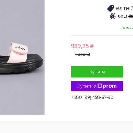
🛒ЛІТН
0
0
Дні
Готов
989,25 ₴
1 319 ₴
Купити
Купити з
+380 (99) 458-67-90