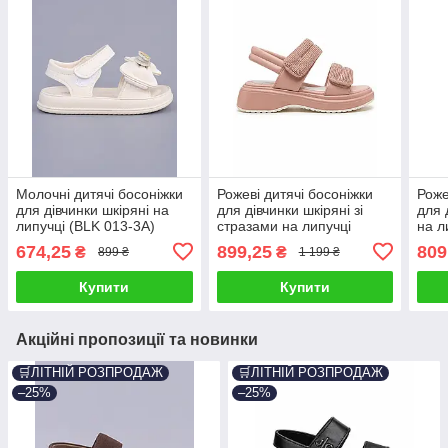
Молочні дитячі босоніжки
Рожеві дитячі босоніжки
Роже
для дівчинки шкіряні на
для дівчинки шкіряні зі
для 
липучці (BLK 013-3A)
стразами на липучці
на л
(R846-3)
674,25
899,25
809
₴
₴
899 ₴
1 199 ₴
Купити
Купити
Акційні пропозиції та новинки
🛒ЛІТНІЙ РОЗПРОДАЖ
🛒ЛІТНІЙ РОЗПРОДАЖ
–25%
–25%