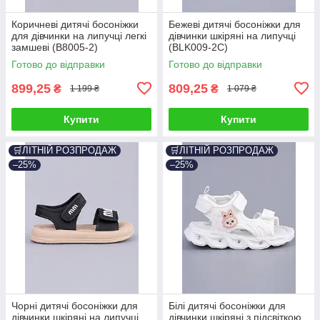
Коричневі дитячі босоніжки
Бежеві дитячі босоніжки для
для дівчинки на липучці легкі
дівчинки шкіряні на липучці
замшеві (B8005-2)
(BLK009-2C)
Готово до відправки
Готово до відправки
899,25
809,25
₴
₴
1 199 ₴
1 079 ₴
Купити
Купити
🛒ЛІТНІЙ РОЗПРОДАЖ
🛒ЛІТНІЙ РОЗПРОДАЖ
–25%
–25%
Чорні дитячі босоніжки для
Білі дитячі босоніжки для
дівчинки шкіряні на липучці
дівчинки шкіряні з підсвіткою