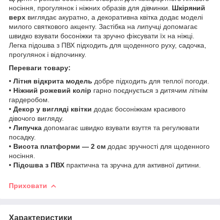
носіння, прогулянок і ніжних образів для дівчинки.
Шкіряний
верх
виглядає акуратно, а декоративна квітка додає моделі
милого святкового акценту. Застібка на липучці допомагає
швидко взувати босоніжки та зручно фіксувати їх на ніжці.
Легка підошва з ПВХ підходить для щоденного руху, садочка,
прогулянок і відпочинку.
Переваги товару:
•
Літня відкрита модель
добре підходить для теплої погоди.
•
Ніжний рожевий колір
гарно поєднується з дитячим літнім
гардеробом.
•
Декор у вигляді квітки
додає босоніжкам красивого
дівочого вигляду.
•
Липучка
допомагає швидко взувати взуття та регулювати
посадку.
•
Висота платформи — 2 см
додає зручності для щоденного
носіння.
•
Підошва з ПВХ
практична та зручна для активної дитини.
Приховати
Характеристики