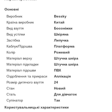
Основні
Виробник
Bessky
Країна виробник
Китай
Вид взуття
Босоніжки
Вид устілки
Шкіряна
Застібка
Липучка
Каблук/Підошва
Платформа
Колір
Рожевий
Матеріал верху
Штучна шкіра
Матеріал підкладки
Штучна шкіра
Матеріал підошви
ПВХ
Оздоблення та прикраси
Аплікація
Розмір дитячого взуття
24
Стан
Новий
Стать
Для дівчаток
Супінатор
Так
Користувальницькі характеристики