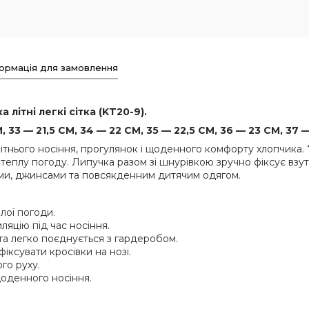
ормація для замовлення
 літні легкі сітка (KT20-9).
 33 — 21,5 СМ, 34 — 22 СМ, 35 — 22,5 СМ, 36 — 23 СМ, 37 —
 літнього носіння, прогулянок і щоденного комфорту хлопчика.
 теплу погоду. Липучка разом зі шнурівкою зручно фіксує взу
ми, джинсами та повсякденним дитячим одягом.
лої погоди.
ляцію під час носіння.
та легко поєднується з гардеробом.
іксувати кросівки на нозі.
го руху.
щоденного носіння.