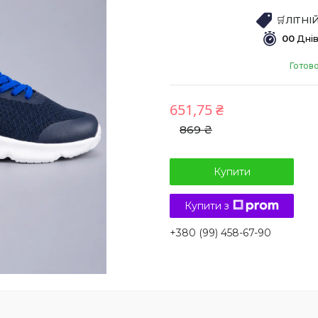
🛒ЛІТН
0
0
Дні
Готово
651,75 ₴
869 ₴
Купити
Купити з
+380 (99) 458-67-90