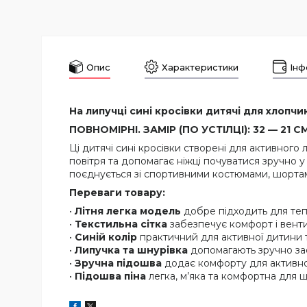
Опис
Характеристики
Інф
На липучці сині кросівки дитячі для хлопчика
ПОВНОМІРНІ. ЗАМІР (ПО УСТІЛЦІ): 32 — 21 СМ,
Ці дитячі сині кросівки створені для активного
повітря та допомагає ніжці почуватися зручно у
поєднується зі спортивними костюмами, шорта
Переваги товару:
•
Літня легка модель
добре підходить для теп
•
Текстильна сітка
забезпечує комфорт і венти
•
Синій колір
практичний для активної дитини 
•
Липучка та шнурівка
допомагають зручно заф
•
Зручна підошва
додає комфорту для активно
•
Підошва піна
легка, м’яка та комфортна для 