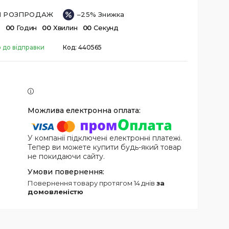
ІЙ РОЗПРОДАЖ
–25%
в
0
0
Годин
0
0
Хвилин
0
0
Секунд
 до відправки
Код:
440565
У компанії підключені електронні платежі.
Тепер ви можете купити будь-який товар
не покидаючи сайту.
повернення товару протягом 14 днів
за
домовленістю