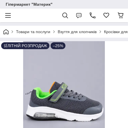
Гіпермаркет "Материк"
Товари та послуги
Взуття для хлопчиків
Кросівки для
🛒ЛІТНІЙ РОЗПРОДАЖ
–25%