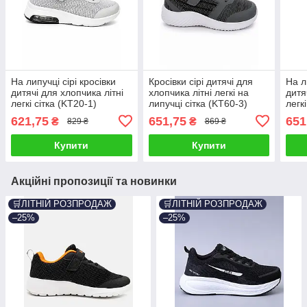
На липучці сірі кросівки
Кросівки сірі дитячі для
На л
дитячі для хлопчика літні
хлопчика літні легкі на
дитя
легкі сітка (KT20-1)
липучці сітка (KT60-3)
легк
621,75
651,75
651
₴
₴
829 ₴
869 ₴
Купити
Купити
Акційні пропозиції та новинки
🛒ЛІТНІЙ РОЗПРОДАЖ
🛒ЛІТНІЙ РОЗПРОДАЖ
–25%
–25%