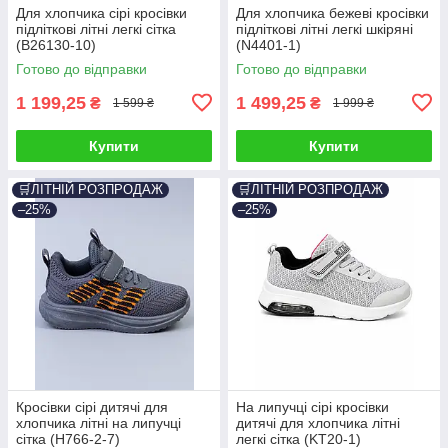
Для хлопчика сірі кросівки
Для хлопчика бежеві кросівки
підліткові літні легкі сітка
підліткові літні легкі шкіряні
(B26130-10)
(N4401-1)
Готово до відправки
Готово до відправки
1 199,25
1 499,25
₴
₴
1 599 ₴
1 999 ₴
Купити
Купити
🛒ЛІТНІЙ РОЗПРОДАЖ
🛒ЛІТНІЙ РОЗПРОДАЖ
–25%
–25%
Кросівки сірі дитячі для
На липучці сірі кросівки
хлопчика літні на липучці
дитячі для хлопчика літні
сітка (H766-2-7)
легкі сітка (KT20-1)