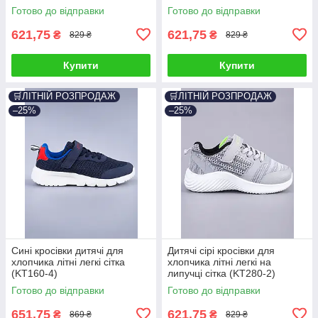
Готово до відправки
Готово до відправки
621,75
621,75
₴
₴
829 ₴
829 ₴
Купити
Купити
🛒ЛІТНІЙ РОЗПРОДАЖ
🛒ЛІТНІЙ РОЗПРОДАЖ
–25%
–25%
Сині кросівки дитячі для
Дитячі сірі кросівки для
хлопчика літні легкі сітка
хлопчика літні легкі на
(KT160-4)
липучці сітка (KT280-2)
Готово до відправки
Готово до відправки
651,75
621,75
₴
₴
869 ₴
829 ₴