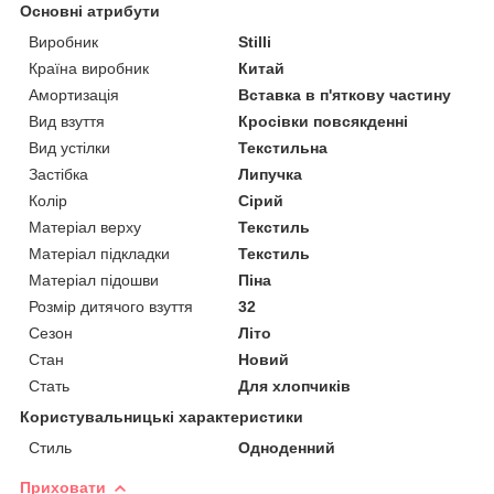
Основні атрибути
Виробник
Stilli
Країна виробник
Китай
Амортизація
Вставка в п'яткову частину
Вид взуття
Кросівки повсякденні
Вид устілки
Текстильна
Застібка
Липучка
Колір
Сірий
Матеріал верху
Текстиль
Матеріал підкладки
Текстиль
Матеріал підошви
Піна
Розмір дитячого взуття
32
Сезон
Літо
Стан
Новий
Стать
Для хлопчиків
Користувальницькі характеристики
Стиль
Одноденний
Приховати