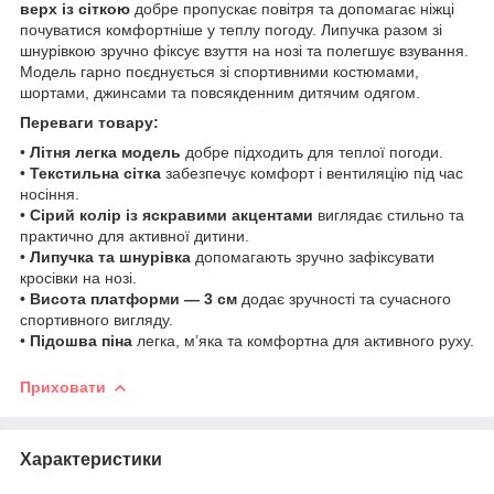
верх із сіткою
добре пропускає повітря та допомагає ніжці
почуватися комфортніше у теплу погоду. Липучка разом зі
шнурівкою зручно фіксує взуття на нозі та полегшує взування.
Модель гарно поєднується зі спортивними костюмами,
шортами, джинсами та повсякденним дитячим одягом.
Переваги товару:
•
Літня легка модель
добре підходить для теплої погоди.
•
Текстильна сітка
забезпечує комфорт і вентиляцію під час
носіння.
•
Сірий колір із яскравими акцентами
виглядає стильно та
практично для активної дитини.
•
Липучка та шнурівка
допомагають зручно зафіксувати
кросівки на нозі.
•
Висота платформи — 3 см
додає зручності та сучасного
спортивного вигляду.
•
Підошва піна
легка, м’яка та комфортна для активного руху.
Приховати
Характеристики