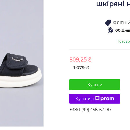
шкіряні 
🛒ЛІТН
0
0
Дні
Готово
809,25 ₴
1 079 ₴
Купити
Купити з
+380 (99) 458-67-90