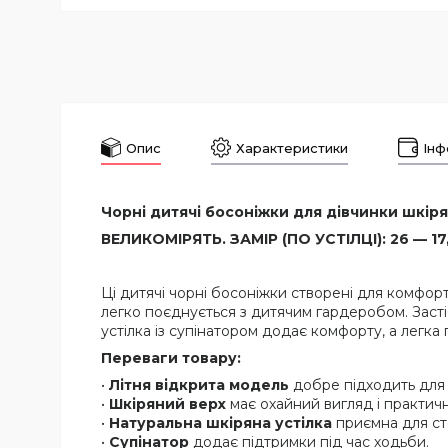
Опис
Характеристики
Інф
Чорні дитячі босоніжки для дівчинки шкірян
ВЕЛИКОМІРЯТЬ. ЗАМІР (ПО УСТІЛЦІ): 26 — 17,5
Ці дитячі чорні босоніжки створені для комфорт
легко поєднується з дитячим гардеробом. Засті
устілка із супінатором додає комфорту, а легка
Переваги товару:
•
Літня відкрита модель
добре підходить для 
•
Шкіряний верх
має охайний вигляд і практичн
•
Натуральна шкіряна устілка
приємна для ст
•
Супінатор
додає підтримки під час ходьби.