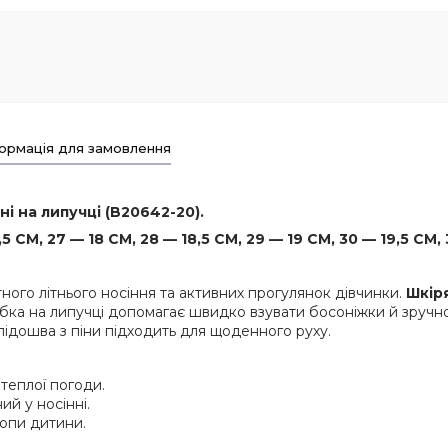
ормація для замовлення
і на липучці (B20642-20).
 СМ, 27 — 18 СМ, 28 — 18,5 СМ, 29 — 19 СМ, 30 — 19,5 СМ, 
ного літнього носіння та активних прогулянок дівчинки.
Шкір
бка на липучці допомагає швидко взувати босоніжки й зручно 
 підошва з піни підходить для щоденного руху.
теплої погоди.
ий у носінні.
опи дитини.