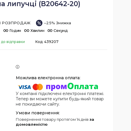
на липучці (B20642-20)
ІЙ РОЗПРОДАЖ
–25%
в
0
0
Годин
0
0
Хвилин
0
0
Секунд
 до відправки
Код:
439207
У компанії підключені електронні платежі.
Тепер ви можете купити будь-який товар
не покидаючи сайту.
повернення товару протягом 14 днів
за
домовленістю