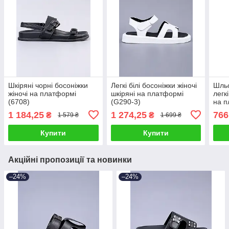
Шкіряні чорні босоніжки
Легкі білі босоніжки жіночі
Шльо
жіночі на платформі
шкіряні на платформі
легк
(6708)
(G290-3)
на п
1 184,25
1 274,25
766
₴
₴
1 579 ₴
1 699 ₴
Купити
Купити
Акційні пропозиції та новинки
–24%
–24%