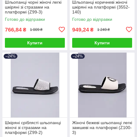
Шльопанці чорні жіночі легкі
Шльопанці коричневі жіночі
шкіряні зі стразами на
шкіряні на платформі (3552-
платформі (Z99-3)
140)
Готово до відправки
Готово до відправки
766,84
949,24
₴
₴
1 009 ₴
1 249 ₴
Купити
Купити
–24%
–24%
Шкіряні сріблясті шльопанці
Жіночі бежеві шльопанці легкі
жіночі зі стразами на
замшеві на платформі (Z100-
платформі (Z99-2)
3)