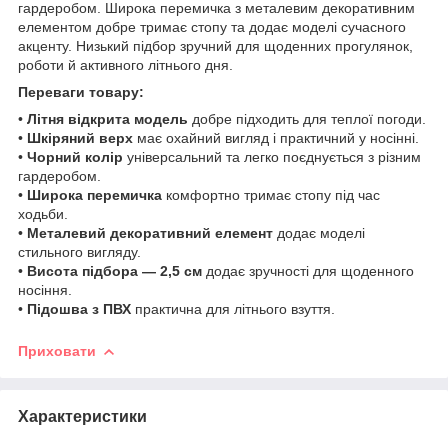
гардеробом. Широка перемичка з металевим декоративним
елементом добре тримає стопу та додає моделі сучасного
акценту. Низький підбор зручний для щоденних прогулянок,
роботи й активного літнього дня.
Переваги товару:
•
Літня відкрита модель
добре підходить для теплої погоди.
•
Шкіряний верх
має охайний вигляд і практичний у носінні.
•
Чорний колір
універсальний та легко поєднується з різним
гардеробом.
•
Широка перемичка
комфортно тримає стопу під час
ходьби.
•
Металевий декоративний елемент
додає моделі
стильного вигляду.
•
Висота підбора — 2,5 см
додає зручності для щоденного
носіння.
•
Підошва з ПВХ
практична для літнього взуття.
Приховати
Характеристики