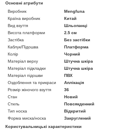
Основні атрибути
Виробник
Mengfuna
Країна виробник
Китай
Вид взуття
Шльопанці
Висота платформи
2.5 см
Застібка
Без застібки
Каблук/Підошва
Платформа
Колір
Чорний
Матеріал верху
Штучна шкіра
Матеріал підкладки
Штучна шкіра
Матеріал підошви
ПВХ
Оздоблення та прикраси
Аплікація
Розмір жіночого взуття
36
Стан
Новий
Стиль
Повсякденний
Тип носка
Відкритий
Форма миска/носка
Закруглений
Користувальницькі характеристики