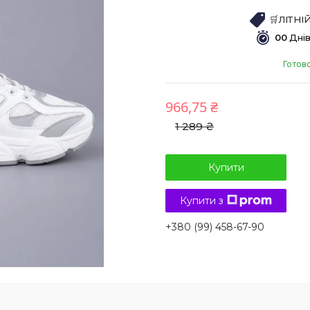
🛒ЛІТН
0
0
Дні
Готов
966,75 ₴
1 289 ₴
Купити
Купити з
+380 (99) 458-67-90