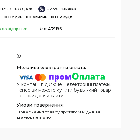
ІЙ РОЗПРОДАЖ
–25%
в
0
0
Годин
0
0
Хвилин
0
0
Секунд
о до відправки
Код:
439196
У компанії підключені електронні платежі.
Тепер ви можете купити будь-який товар
не покидаючи сайту.
повернення товару протягом 14 днів
за
домовленістю