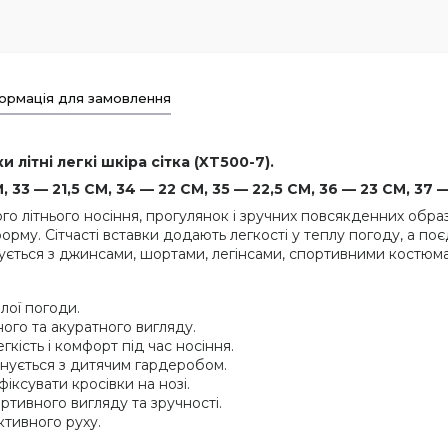
ормація для замовлення
 літні легкі шкіра сітка (XT500-7).
 33 — 21,5 СМ, 34 — 22 СМ, 35 — 22,5 СМ, 36 — 23 СМ, 37 —
ного літнього носіння, прогулянок і зручних повсякденних образ
орму. Сітчасті вставки додають легкості у теплу погоду, а п
днується з джинсами, шортами, легінсами, спортивними костю
лої погоди.
ого та акуратного вигляду.
кість і комфорт під час носіння.
днується з дитячим гардеробом.
іксувати кросівки на нозі.
тивного вигляду та зручності.
ктивного руху.