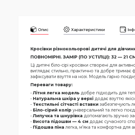
Опис
Характеристики
Інф
Кросівки різнокольорові дитячі для дівчинки
ПОВНОМІРНІ. ЗАМІР (ПО УСТІЛЦІ): 32 — 21 СМ,
Ці дитячі біло-сірі кросівки створені для актив
виглядає стильно, практично та добре тримає ф
зафіксувати взуття на нозі. Модель гарно поє
Переваги товару:
•
Літня легка модель
добре підходить для теп
•
Натуральна шкіра у верхі
додає взуттю якісн
•
Текстильні сітчасті вставки
забезпечують лег
•
Біло-сірий колір
універсальний та легко поє
•
Липучка та шнурівка
допомагають зручно заф
•
Висота підошви — 4 см
додає сучасного спор
•
Підошва піна
легка, м’яка та комфортна для а