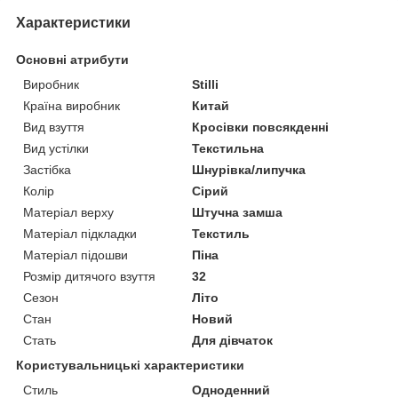
Характеристики
Основні атрибути
Виробник
Stilli
Країна виробник
Китай
Вид взуття
Кросівки повсякденні
Вид устілки
Текстильна
Застібка
Шнурівка/липучка
Колір
Сірий
Матеріал верху
Штучна замша
Матеріал підкладки
Текстиль
Матеріал підошви
Піна
Розмір дитячого взуття
32
Сезон
Літо
Стан
Новий
Стать
Для дівчаток
Користувальницькі характеристики
Стиль
Одноденний