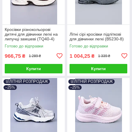
Кросівки різнокольорові
дитячі для дівчинки легкі на
Літні сірі кросівки підліткові
липучці замшеві (TQ40-4)
для дівчинки легкі (B5230-8)
Готово до відправки
Готово до відправки
966,75
1 004,25
₴
₴
1 289 ₴
1 339 ₴
Купити
Купити
🛒ЛІТНІЙ РОЗПРОДАЖ
🛒ЛІТНІЙ РОЗПРОДАЖ
–25%
–25%