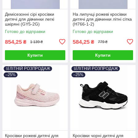
Демісезонні сірі кросівки
На липучці рожеві кросівки
дитячі для дівчинки легкі
дитячі для дівчинки літні сітка
шкіряні (GY5-2G)
(H766-1-2)
Готово до відправки
Готово до відправки
854,25
584,25
₴
₴
1 139 ₴
779 ₴
Купити
Купити
🛒ЛІТНІЙ РОЗПРОДАЖ
🛒ЛІТНІЙ РОЗПРОДАЖ
–25%
–25%
Кросівки рожеві дитячі для
Кросівки чорні дитячі для