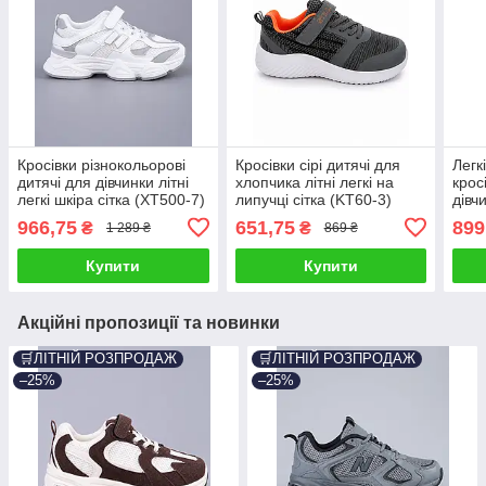
Кросівки різнокольорові
Кросівки сірі дитячі для
Легк
дитячі для дівчинки літні
хлопчика літні легкі на
крос
легкі шкіра сітка (XT500-7)
липучці сітка (KT60-3)
дівч
шкір
966,75
651,75
899
₴
₴
1 289 ₴
869 ₴
Купити
Купити
Акційні пропозиції та новинки
🛒ЛІТНІЙ РОЗПРОДАЖ
🛒ЛІТНІЙ РОЗПРОДАЖ
–25%
–25%