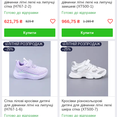
дівчинки літні легкі на липучці
дівчинки літні легкі на липучці
сітка (H767-2-2)
замшеві (XT500-1)
Готово до відправки
Готово до відправки
621,75
966,75
₴
₴
829 ₴
1 289 ₴
Купити
Купити
🛒ЛІТНІЙ РОЗПРОДАЖ
🛒ЛІТНІЙ РОЗПРОДАЖ
–25%
–25%
Сітка лілові кросівки дитячі
Кросівки різнокольорові
для дівчинки літні на липучці
дитячі для дівчинки літні легкі
(H767-1-6)
шкіра сітка (XT500-7)
Готово до відправки
Готово до відправки