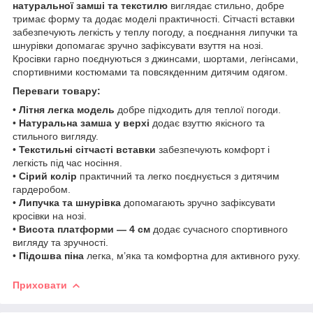
натуральної замші та текстилю
виглядає стильно, добре
тримає форму та додає моделі практичності. Сітчасті вставки
забезпечують легкість у теплу погоду, а поєднання липучки та
шнурівки допомагає зручно зафіксувати взуття на нозі.
Кросівки гарно поєднуються з джинсами, шортами, легінсами,
спортивними костюмами та повсякденним дитячим одягом.
Переваги товару:
•
Літня легка модель
добре підходить для теплої погоди.
•
Натуральна замша у верхі
додає взуттю якісного та
стильного вигляду.
•
Текстильні сітчасті вставки
забезпечують комфорт і
легкість під час носіння.
•
Сірий колір
практичний та легко поєднується з дитячим
гардеробом.
•
Липучка та шнурівка
допомагають зручно зафіксувати
кросівки на нозі.
•
Висота платформи — 4 см
додає сучасного спортивного
вигляду та зручності.
•
Підошва піна
легка, м’яка та комфортна для активного руху.
Приховати