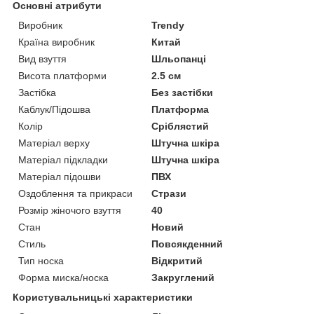
Основні атрибути
Виробник
Trendy
Країна виробник
Китай
Вид взуття
Шльопанці
Висота платформи
2.5 см
Застібка
Без застібки
Каблук/Підошва
Платформа
Колір
Сріблястий
Матеріал верху
Штучна шкіра
Матеріал підкладки
Штучна шкіра
Матеріал підошви
ПВХ
Оздоблення та прикраси
Стрази
Розмір жіночого взуття
40
Стан
Новий
Стиль
Повсякденний
Тип носка
Відкритий
Форма миска/носка
Закруглений
Користувальницькі характеристики