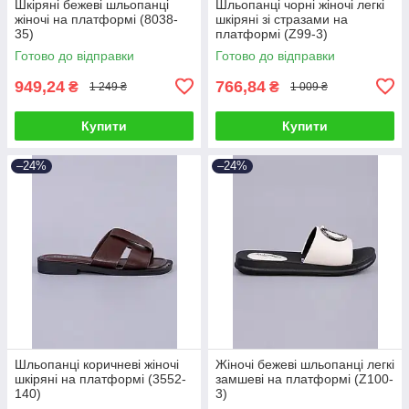
Шкіряні бежеві шльопанці
Шльопанці чорні жіночі легкі
жіночі на платформі (8038-
шкіряні зі стразами на
35)
платформі (Z99-3)
Готово до відправки
Готово до відправки
949,24
766,84
₴
₴
1 249 ₴
1 009 ₴
Купити
Купити
–24%
–24%
Шльопанці коричневі жіночі
Жіночі бежеві шльопанці легкі
шкіряні на платформі (3552-
замшеві на платформі (Z100-
140)
3)