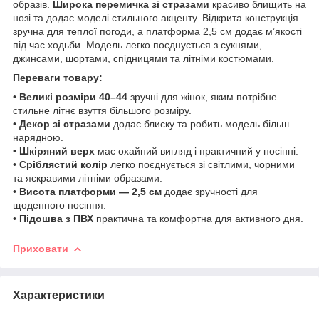
образів.
Широка перемичка зі стразами
красиво блищить на
нозі та додає моделі стильного акценту. Відкрита конструкція
зручна для теплої погоди, а платформа 2,5 см додає м’якості
під час ходьби. Модель легко поєднується з сукнями,
джинсами, шортами, спідницями та літніми костюмами.
Переваги товару:
•
Великі розміри 40–44
зручні для жінок, яким потрібне
стильне літнє взуття більшого розміру.
•
Декор зі стразами
додає блиску та робить модель більш
нарядною.
•
Шкіряний верх
має охайний вигляд і практичний у носінні.
•
Сріблястий колір
легко поєднується зі світлими, чорними
та яскравими літніми образами.
•
Висота платформи — 2,5 см
додає зручності для
щоденного носіння.
•
Підошва з ПВХ
практична та комфортна для активного дня.
Приховати
Характеристики