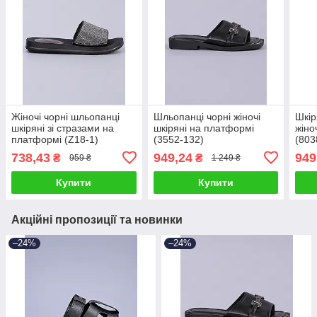
Жіночі чорні шльопанці
Шльопанці чорні жіночі
Шкір
шкіряні зі стразами на
шкіряні на платформі
жіно
платформі (Z18-1)
(3552-132)
(803
738,43
949,24
949
₴
₴
959 ₴
1 249 ₴
Купити
Купити
Акційні пропозиції та новинки
–24%
–24%