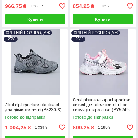
966,75
854,25
₴
₴
1 289 ₴
1 139 ₴
Купити
Купити
🛒ЛІТНІЙ РОЗПРОДАЖ
🛒ЛІТНІЙ РОЗПРОДАЖ
–25%
–25%
Легкі різнокольорові кросівки
Літні сірі кросівки підліткові
дитячі для дівчинки літні на
для дівчинки легкі (B5230-8)
липучці шкіра сітка (BY5249-
3C)
Готово до відправки
Готово до відправки
1 004,25
899,25
₴
₴
1 339 ₴
1 199 ₴