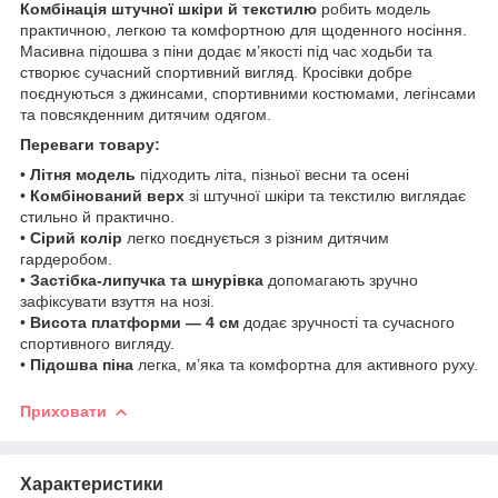
Комбінація штучної шкіри й текстилю
робить модель
практичною, легкою та комфортною для щоденного носіння.
Масивна підошва з піни додає м’якості під час ходьби та
створює сучасний спортивний вигляд. Кросівки добре
поєднуються з джинсами, спортивними костюмами, легінсами
та повсякденним дитячим одягом.
Переваги товару:
•
Літня модель
підходить літа, пізньої весни та осені
•
Комбінований верх
зі штучної шкіри та текстилю виглядає
стильно й практично.
•
Сірий колір
легко поєднується з різним дитячим
гардеробом.
•
Застібка-липучка та шнурівка
допомагають зручно
зафіксувати взуття на нозі.
•
Висота платформи — 4 см
додає зручності та сучасного
спортивного вигляду.
•
Підошва піна
легка, м’яка та комфортна для активного руху.
Приховати
Характеристики