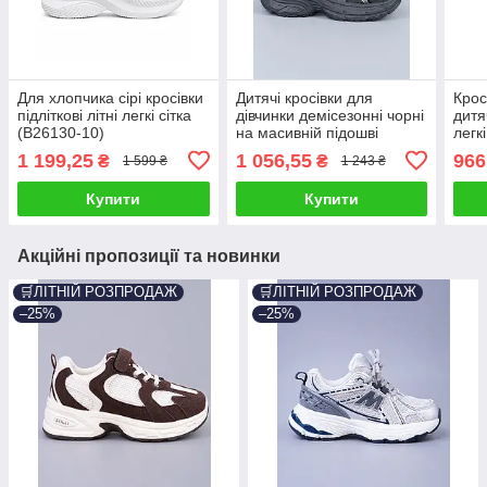
Для хлопчика сірі кросівки
Дитячі кросівки для
Крос
підліткові літні легкі сітка
дівчинки демісезонні чорні
дитя
(B26130-10)
на масивній підошві
легк
(BY5250-4C)
1 199,25
1 056,55
966
₴
₴
1 599 ₴
1 243 ₴
Купити
Купити
Акційні пропозиції та новинки
🛒ЛІТНІЙ РОЗПРОДАЖ
🛒ЛІТНІЙ РОЗПРОДАЖ
–25%
–25%