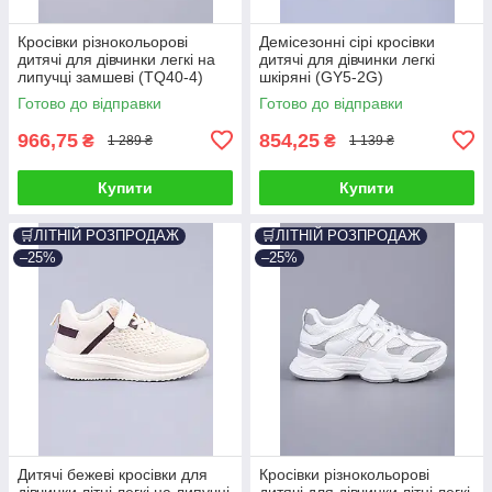
Кросівки різнокольорові
Демісезонні сірі кросівки
дитячі для дівчинки легкі на
дитячі для дівчинки легкі
липучці замшеві (TQ40-4)
шкіряні (GY5-2G)
Готово до відправки
Готово до відправки
966,75
854,25
₴
₴
1 289 ₴
1 139 ₴
Купити
Купити
🛒ЛІТНІЙ РОЗПРОДАЖ
🛒ЛІТНІЙ РОЗПРОДАЖ
–25%
–25%
Дитячі бежеві кросівки для
Кросівки різнокольорові
дівчинки літні легкі на липучці
дитячі для дівчинки літні легкі