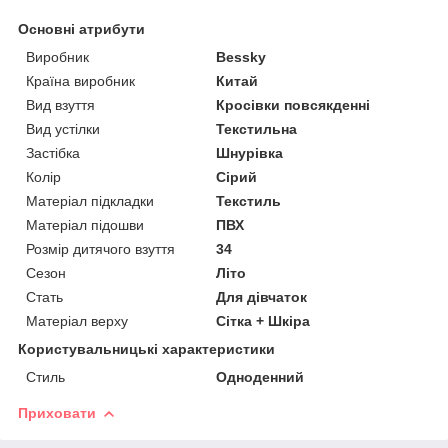
Основні атрибути
Виробник
Bessky
Країна виробник
Китай
Вид взуття
Кросівки повсякденні
Вид устілки
Текстильна
Застібка
Шнурівка
Колір
Сірий
Матеріал підкладки
Текстиль
Матеріал підошви
ПВХ
Розмір дитячого взуття
34
Сезон
Літо
Стать
Для дівчаток
Матеріал верху
Сітка + Шкіра
Користувальницькі характеристики
Стиль
Одноденний
Приховати