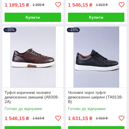
1 189,15
1 546,15
₴
₴
1 399 ₴
1 819 ₴
Купити
Купити
–15%
–15%
Туфлі коричневі чоловічі
Чоловічі чорні туфлі
демісезонні замшеві (A8308-
демісезонні шкіряні (TA9138-
2A)
B)
Готово до відправки
Готово до відправки
1 546,15
1 631,15
₴
₴
1 819 ₴
1 919 ₴