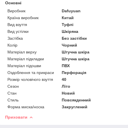
Основні
Виробник
Dafuyuan
Країна виробник
Китай
Вид взуття
Туфлі
Вид устілки
Шкіряна
Застібка
Без застібки
Колір
Чорний
Матеріал верху
Штучна шкіра
Матеріал підкладки
Штучна шкіра
Матеріал підошви
ПВХ
Оздоблення та прикраси
Перфорація
Розмір чоловічого взуття
40
Сезон
Літо
Стан
Новий
Стиль
Повсякденний
Форма миска/носка
Закруглений
Приховати