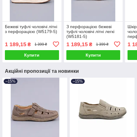
Бежеві туфлі чоловічі літні
З перфорацією бежеві
Шкір
з перфорацією (W5179-5)
туфлі чоловічі літні легкі
чолов
(W5181-5)
перф
1 189,15
1 189,15
1 1
₴
₴
1 399 ₴
1 399 ₴
Купити
Купити
Акційні пропозиції та новинки
–15%
–15%