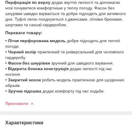
Перфорація по верху
додає взуттю легкості та допомагає
нозі почуватися комфортніше у теплу погоду. Фасон без
шнурівки швидко взувається та добре підходить для активного
дня. Туфлі легко поєднуються з джинсами, літніми брюками,
шортами та casual-гардеробом.
Переваги товару:
•
Літня перфорована модель
добре підходить для теплої
погоди.
•
Чорний колір
практичний та універсальний для чоловічого
гардеробу.
•
Фасон без шнурівки
зручний для швидкого взування.
•
Відкрита бокова конструкція
додає легкості під час
носіння.
•
Закритий носок
робить модель практичною для щоденних
образів.
•
Зручна підошва
додає комфорту під час ходьби.
Приховати
Характеристики