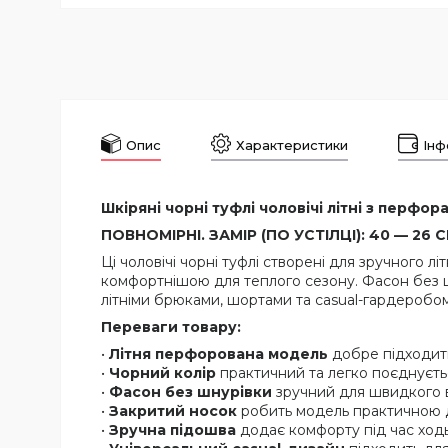
Опис
Характеристики
Інф
Шкіряні чорні туфлі чоловічі літні з перфор
ПОВНОМІРНІ. ЗАМІР (ПО УСТІЛЦІ): 40 — 26 СМ
Ці чоловічі чорні туфлі створені для зручного л
комфортнішою для теплого сезону. Фасон без ш
літніми брюками, шортами та casual-гардеробом
Переваги товару:
•
Літня перфорована модель
добре підходить
•
Чорний колір
практичний та легко поєднуєть
•
Фасон без шнурівки
зручний для швидкого 
•
Закритий носок
робить модель практичною 
•
Зручна підошва
додає комфорту під час ход