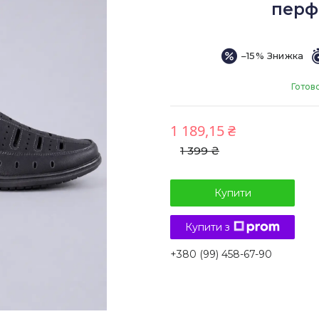
перф
–15%
Готов
1 189,15 ₴
1 399 ₴
Купити
Купити з
+380 (99) 458-67-90