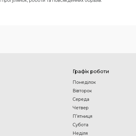
 прогулянок, роботи та повсякденних образів.
Графік роботи
Понеділок
Вівторок
Середа
Четвер
Пʼятниця
Субота
Неділя