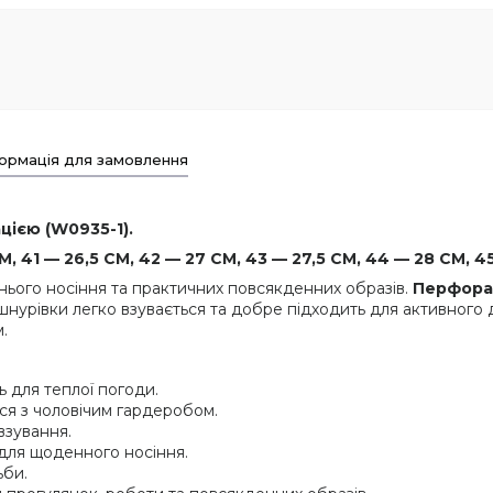
ормація для замовлення
ацією (W0935-1).
, 41 — 26,5 СМ, 42 — 27 СМ, 43 — 27,5 СМ, 44 — 28 СМ, 45
ітнього носіння та практичних повсякденних образів.
Перфора
нурівки легко взувається та добре підходить для активного 
.
 для теплої погоди.
ся з чоловічим гардеробом.
взування.
для щоденного носіння.
ьби.