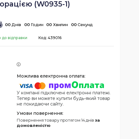
орацією (W0935-1)
0
0
Днів
0
0
Годин
0
0
Хвилин
0
0
Секунд
о до відправки
Код:
439016
У компанії підключені електронні платежі.
Тепер ви можете купити будь-який товар
не покидаючи сайту.
повернення товару протягом 14 днів
за
домовленістю