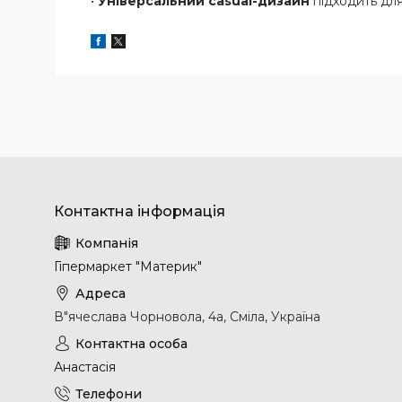
•
Універсальний casual-дизайн
підходить для
Гіпермаркет "Материк"
В"ячеслава Чорновола, 4а, Сміла, Україна
Анастасія