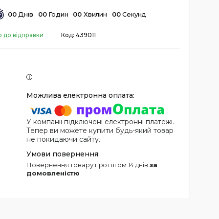
0
0
Днів
0
0
Годин
0
0
Хвилин
0
0
Секунд
о до відправки
Код:
439011
У компанії підключені електронні платежі.
Тепер ви можете купити будь-який товар
не покидаючи сайту.
повернення товару протягом 14 днів
за
домовленістю