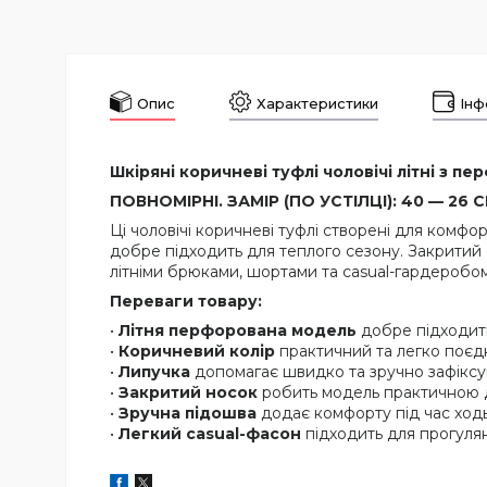
Опис
Характеристики
Інф
Шкіряні коричневі туфлі чоловічі літні з пе
ПОВНОМІРНІ. ЗАМІР (ПО УСТІЛЦІ): 40 — 26 СМ
Ці чоловічі коричневі туфлі створені для комфо
добре підходить для теплого сезону. Закритий ф
літніми брюками, шортами та casual-гардеробом
Переваги товару:
•
Літня перфорована модель
добре підходить
•
Коричневий колір
практичний та легко поєд
•
Липучка
допомагає швидко та зручно зафіксува
•
Закритий носок
робить модель практичною 
•
Зручна підошва
додає комфорту під час ход
•
Легкий casual-фасон
підходить для прогулян