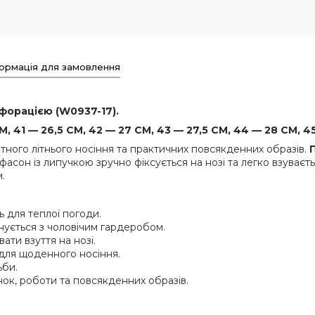
ормація для замовлення
рфорацією (W0937-17).
, 41 — 26,5 СМ, 42 — 27 СМ, 43 — 27,5 СМ, 44 — 28 СМ, 45
ртного літнього носіння та практичних повсякденних образів.
асон із липучкою зручно фіксується на нозі та легко взуваєт
.
 для теплої погоди.
нується з чоловічим гардеробом.
ти взуття на нозі.
для щоденного носіння.
ьби.
ок, роботи та повсякденних образів.