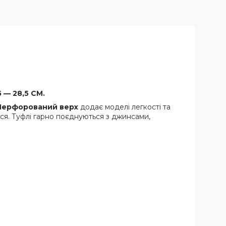
 — 28,5 СМ.
Перфорований верх
додає моделі легкості та
ься. Туфлі гарно поєднуються з джинсами,