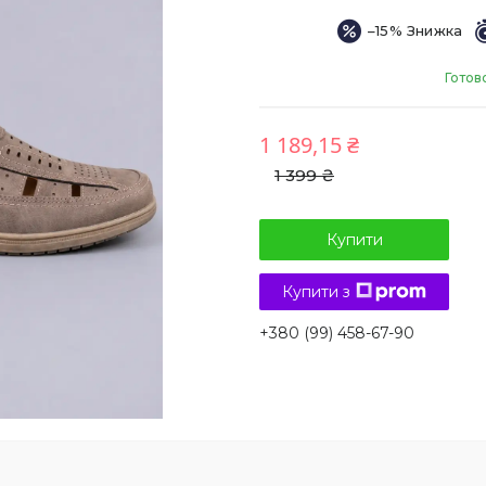
–15%
Готов
1 189,15 ₴
1 399 ₴
Купити
Купити з
+380 (99) 458-67-90