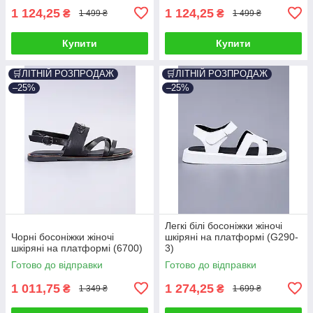
1 124,25
1 124,25
₴
₴
1 499 ₴
1 499 ₴
Купити
Купити
🛒ЛІТНІЙ РОЗПРОДАЖ
🛒ЛІТНІЙ РОЗПРОДАЖ
–25%
–25%
Легкі білі босоніжки жіночі
Чорні босоніжки жіночі
шкіряні на платформі (G290-
шкіряні на платформі (6700)
3)
Готово до відправки
Готово до відправки
1 011,75
1 274,25
₴
₴
1 349 ₴
1 699 ₴