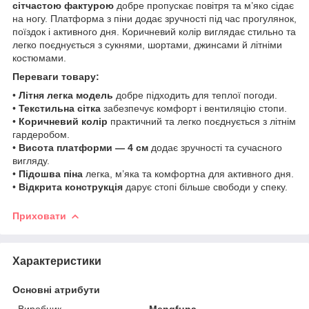
сітчастою фактурою
добре пропускає повітря та м’яко сідає
на ногу. Платформа з піни додає зручності під час прогулянок,
поїздок і активного дня. Коричневий колір виглядає стильно та
легко поєднується з сукнями, шортами, джинсами й літніми
костюмами.
Переваги товару:
•
Літня легка модель
добре підходить для теплої погоди.
•
Текстильна сітка
забезпечує комфорт і вентиляцію стопи.
•
Коричневий колір
практичний та легко поєднується з літнім
гардеробом.
•
Висота платформи — 4 см
додає зручності та сучасного
вигляду.
•
Підошва піна
легка, м’яка та комфортна для активного дня.
•
Відкрита конструкція
дарує стопі більше свободи у спеку.
Приховати
Характеристики
Основні атрибути
Виробник
Mengfuna