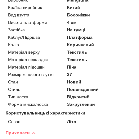
Країна виробник
Китай
Вид взуття
Босоніжки
Висота платформи
4 см
Застібка
На гумці
Каблук/Підошва
Платформа
Колір
Коричневий
Матеріал верху
Текстиль
Матеріал підкладки
Текстиль
Матеріал підошви
Піна
Розмір жіночого взуття
37
Стан
Новий
Стиль
Повсякденний
Тип носка
Відкритий
Форма миска/носка
Закруглений
Користувальницькі характеристики
Сезон
Літо
Приховати