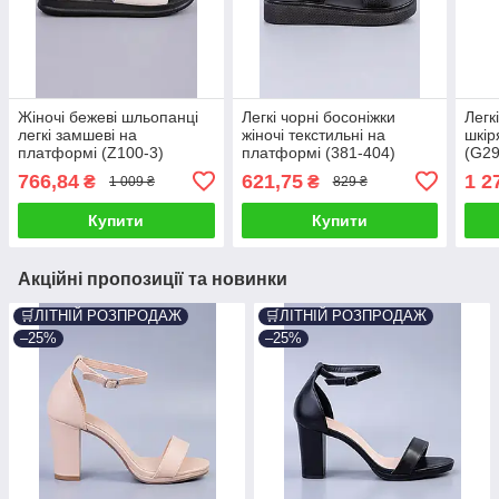
Жіночі бежеві шльопанці
Легкі чорні босоніжки
Легк
легкі замшеві на
жіночі текстильні на
шкір
платформі (Z100-3)
платформі (381-404)
(G29
766,84
621,75
1 2
₴
₴
1 009 ₴
829 ₴
Купити
Купити
Акційні пропозиції та новинки
🛒ЛІТНІЙ РОЗПРОДАЖ
🛒ЛІТНІЙ РОЗПРОДАЖ
–25%
–25%