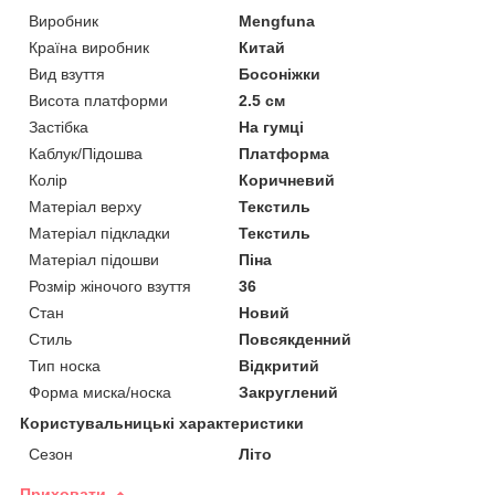
Виробник
Mengfuna
Країна виробник
Китай
Вид взуття
Босоніжки
Висота платформи
2.5 см
Застібка
На гумці
Каблук/Підошва
Платформа
Колір
Коричневий
Матеріал верху
Текстиль
Матеріал підкладки
Текстиль
Матеріал підошви
Піна
Розмір жіночого взуття
36
Стан
Новий
Стиль
Повсякденний
Тип носка
Відкритий
Форма миска/носка
Закруглений
Користувальницькі характеристики
Сезон
Літо
Приховати