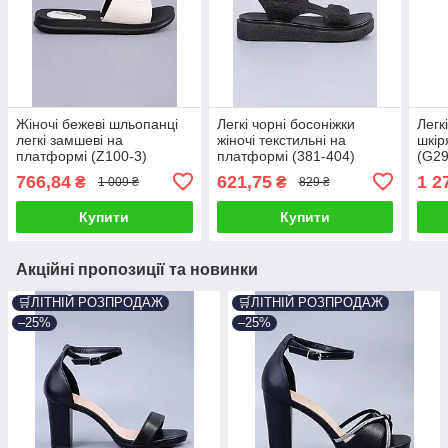
Жіночі бежеві шльопанці
Легкі чорні босоніжки
Легк
легкі замшеві на
жіночі текстильні на
шкір
платформі (Z100-3)
платформі (381-404)
(G29
766,84
621,75
1 2
₴
₴
1 009 ₴
829 ₴
Купити
Купити
Акційні пропозиції та новинки
🛒ЛІТНІЙ РОЗПРОДАЖ
🛒ЛІТНІЙ РОЗПРОДАЖ
–25%
–25%