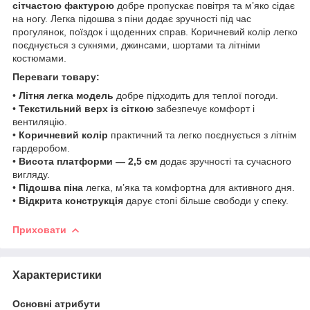
сітчастою фактурою
добре пропускає повітря та м’яко сідає
на ногу. Легка підошва з піни додає зручності під час
прогулянок, поїздок і щоденних справ. Коричневий колір легко
поєднується з сукнями, джинсами, шортами та літніми
костюмами.
Переваги товару:
•
Літня легка модель
добре підходить для теплої погоди.
•
Текстильний верх із сіткою
забезпечує комфорт і
вентиляцію.
•
Коричневий колір
практичний та легко поєднується з літнім
гардеробом.
•
Висота платформи — 2,5 см
додає зручності та сучасного
вигляду.
•
Підошва піна
легка, м’яка та комфортна для активного дня.
•
Відкрита конструкція
дарує стопі більше свободи у спеку.
Приховати
Характеристики
Основні атрибути