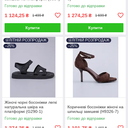
Готово до відправки
Готово до відправки
1 124,25
1 274,25
₴
₴
1 499 ₴
1 699 ₴
Купити
Купити
🛒ЛІТНІЙ РОЗПРОДАЖ
🛒ЛІТНІЙ РОЗПРОДАЖ
–25%
–25%
Жіночі чорні босоніжки легкі
натуральна шкіра на
Коричневі босоніжки жіночі на
платформі (G290-1)
шпильці замшеві (H9326-7)
Готово до відправки
Готово до відправки
1 274,25
1 101,75