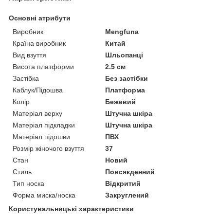
Основні атрибути
Виробник
Mengfuna
Країна виробник
Китай
Вид взуття
Шльопанці
Висота платформи
2.5 см
Застібка
Без застібки
Каблук/Підошва
Платформа
Колір
Бежевий
Матеріал верху
Штучна шкіра
Матеріал підкладки
Штучна шкіра
Матеріал підошви
ПВХ
Розмір жіночого взуття
37
Стан
Новий
Стиль
Повсякденний
Тип носка
Відкритий
Форма миска/носка
Закруглений
Користувальницькі характеристики