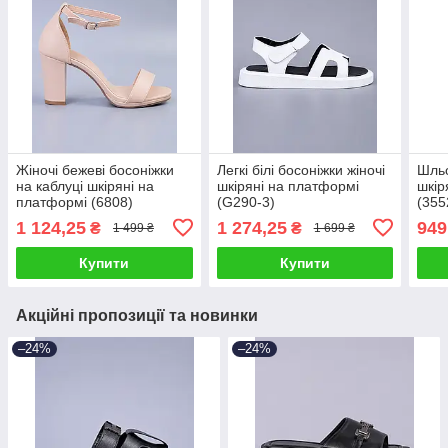
Жіночі бежеві босоніжки
Легкі білі босоніжки жіночі
Шльо
на каблуці шкіряні на
шкіряні на платформі
шкір
платформі (6808)
(G290-3)
(355
1 124,25
1 274,25
949
₴
₴
1 499 ₴
1 699 ₴
Купити
Купити
Акційні пропозиції та новинки
–24%
–24%