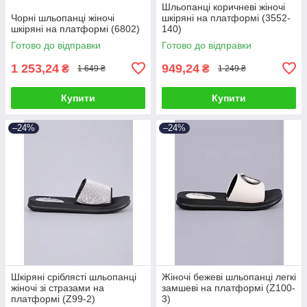
Шльопанці коричневі жіночі
Чорні шльопанці жіночі
шкіряні на платформі (3552-
шкіряні на платформі (6802)
140)
Готово до відправки
Готово до відправки
1 253,24
949,24
₴
₴
1 649 ₴
1 249 ₴
Купити
Купити
–24%
–24%
Шкіряні сріблясті шльопанці
Жіночі бежеві шльопанці легкі
жіночі зі стразами на
замшеві на платформі (Z100-
платформі (Z99-2)
3)