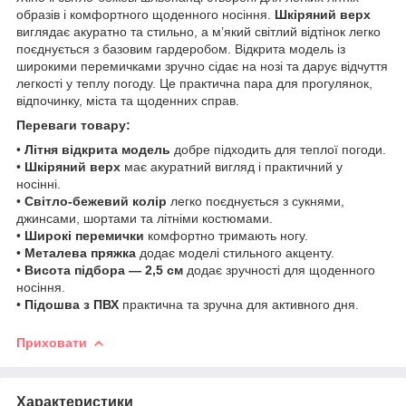
образів і комфортного щоденного носіння.
Шкіряний верх
виглядає акуратно та стильно, а м’який світлий відтінок легко
поєднується з базовим гардеробом. Відкрита модель із
широкими перемичками зручно сідає на нозі та дарує відчуття
легкості у теплу погоду. Це практична пара для прогулянок,
відпочинку, міста та щоденних справ.
Переваги товару:
•
Літня відкрита модель
добре підходить для теплої погоди.
•
Шкіряний верх
має акуратний вигляд і практичний у
носінні.
•
Світло-бежевий колір
легко поєднується з сукнями,
джинсами, шортами та літніми костюмами.
•
Широкі перемички
комфортно тримають ногу.
•
Металева пряжка
додає моделі стильного акценту.
•
Висота підбора — 2,5 см
додає зручності для щоденного
носіння.
•
Підошва з ПВХ
практична та зручна для активного дня.
Приховати
Характеристики