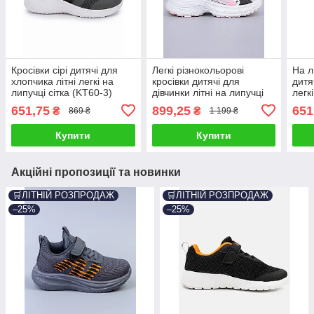
Кросівки сірі дитячі для
Легкі різнокольорові
На л
хлопчика літні легкі на
кросівки дитячі для
дитя
липучці сітка (KT60-3)
дівчинки літні на липучці
легк
шкіра сітка (BY5249-3C)
651,75
899,25
651
₴
₴
869 ₴
1 199 ₴
Купити
Купити
Акційні пропозиції та новинки
🛒ЛІТНІЙ РОЗПРОДАЖ
🛒ЛІТНІЙ РОЗПРОДАЖ
–25%
–25%