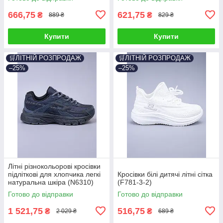
666,75
621,75
₴
₴
889 ₴
829 ₴
Купити
Купити
🛒ЛІТНІЙ РОЗПРОДАЖ
🛒ЛІТНІЙ РОЗПРОДАЖ
–25%
–25%
Літні різнокольорові кросівки
підліткові для хлопчика легкі
Кросівки білі дитячі літні сітка
натуральна шкіра (N6310)
(F781-3-2)
Готово до відправки
Готово до відправки
1 521,75
516,75
₴
₴
2 029 ₴
689 ₴