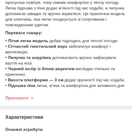
пропускає повітря, тому ніжкам комфортно у теплу погоду.
Легка підошва з піни додає м’якості під час ходьби, а липучка
допомагає швидко та зручно взуватися. Це практична модель
для хлопчика, яка легко поєднується зі спортивним і
повсякденним одягом.
Переваги товару:
•
Літня легка модель
добре підходить для теплої погоди.
•
Сітчастий текстильний верх
забезпечує комфорт і
вентиляцію.
•
Липучка та шнурівка
допомагають зручно зафіксувати
взуття на нозі.
•
Чорний колір із білим акцентом
виглядає стильно та
практично.
•
Висота платформи — 3 см
додає зручності під час ходьби.
•
Підошва піна
легка, м’яка та комфортна для активного дня.
Приховати
Характеристики
Основні атрибути