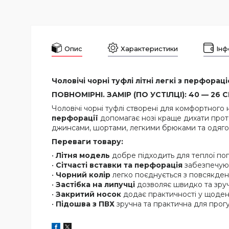
Опис
Характеристики
Інф
Чоловічі чорні туфлі літні легкі з перфорац
ПОВНОМІРНІ. ЗАМІР (ПО УСТІЛЦІ): 40 — 26 СМ
Чоловічі чорні туфлі створені для комфортного 
перфорації
допомагає нозі краще дихати протяг
джинсами, шортами, легкими брюками та одягом 
Переваги товару:
•
Літня модель
добре підходить для теплої пог
•
Сітчасті вставки та перфорація
забезпечуют
•
Чорний колір
легко поєднується з повсякден
•
Застібка на липучці
дозволяє швидко та зруч
•
Закритий носок
додає практичності у щоден
•
Підошва з ПВХ
зручна та практична для прогу