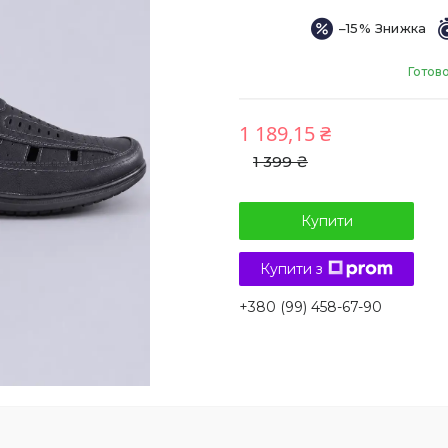
–15%
Готов
1 189,15 ₴
1 399 ₴
Купити
Купити з
+380 (99) 458-67-90