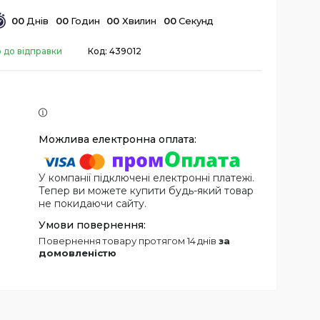
0
0
Днів
0
0
Годин
0
0
Хвилин
0
0
Секунд
о до відправки
Код:
439012
У компанії підключені електронні платежі.
Тепер ви можете купити будь-який товар
не покидаючи сайту.
повернення товару протягом 14 днів
за
домовленістю