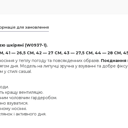
ормація для замовлення
ією шкіряні (W0937-1).
, 41 — 26,5 СМ, 42 — 27 СМ, 43 — 27,5 СМ, 44 — 28 СМ, 45
носіння у теплу погоду та повсякденних образів.
Поєднання ш
ом дня. Модель на липучці зручна у взуванні та добре фіксуєт
у стилі casual.
оди.
ь кращу вентиляцію.
ним чоловічим гардеробом.
но взуватися.
ному носінні.
лянок і активного дня.