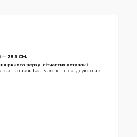
 — 28,5 СМ.
кіряного верху, сітчастих вставок і
ься на стопі. Такі туфлі легко поєднуються з