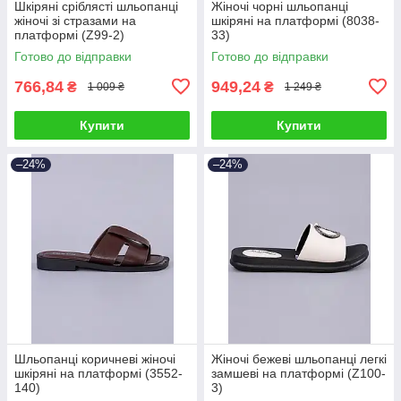
Шкіряні сріблясті шльопанці
Жіночі чорні шльопанці
жіночі зі стразами на
шкіряні на платформі (8038-
платформі (Z99-2)
33)
Готово до відправки
Готово до відправки
766,84
949,24
₴
₴
1 009 ₴
1 249 ₴
Купити
Купити
–24%
–24%
Шльопанці коричневі жіночі
Жіночі бежеві шльопанці легкі
шкіряні на платформі (3552-
замшеві на платформі (Z100-
140)
3)