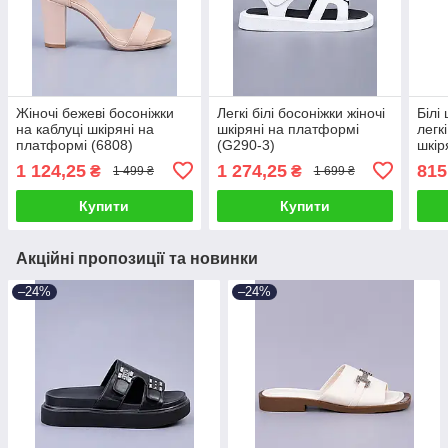
Жіночі бежеві босоніжки
Легкі білі босоніжки жіночі
Білі
на каблуці шкіряні на
шкіряні на платформі
легк
платформі (6808)
(G290-3)
шкір
(G35
1 124,25
1 274,25
815
₴
₴
1 499 ₴
1 699 ₴
Купити
Купити
Акційні пропозиції та новинки
–24%
–24%