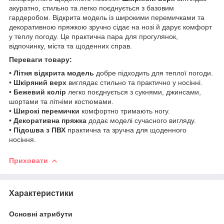
акуратно, стильно та легко поєднується з базовим
гардеробом. Відкрита модель із широкими перемичками та
декоративною пряжкою зручно сідає на нозі й дарує комфорт
у теплу погоду. Це практична пара для прогулянок,
відпочинку, міста та щоденних справ.
Переваги товару:
•
Літня відкрита модель
добре підходить для теплої погоди.
•
Шкіряний верх
виглядає стильно та практично у носінні.
•
Бежевий колір
легко поєднується з сукнями, джинсами,
шортами та літніми костюмами.
•
Широкі перемички
комфортно тримають ногу.
•
Декоративна пряжка
додає моделі сучасного вигляду.
•
Підошва з ПВХ
практична та зручна для щоденного
носіння.
Приховати
Характеристики
Основні атрибути