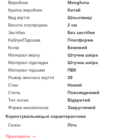
Виробник
Mengfuna
Країна виробник
Китай
Вид взуття
Шльопанці
Висота платформи
2 см
Застібка
Без застібки
Каблук/Підошва
Платформа
Колір
Бежевий
Матеріал верху
Штучна шкіра
Матеріал підкладки
Штучна шкіра
Матеріал підошви
ПВХ
Розмір жіночого взуття
39
Стан
Новий
Стиль
Повсякденний
Тип носка
Відкритий
Форма миска/носка
Закруглений
Користувальницькі характеристики
Сезон
Літо
Приховати