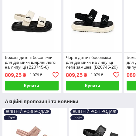
Бежеві дитячі босоніжки
Чорні дитячі босоніжки
Беже
для дівчинки шкіряні легкі
для дівчинки на липучці
для 
на липучці (B20745-6)
легкі замшеві (B20745-20)
липу
809,25
809,25
989
₴
₴
1 079 ₴
1 079 ₴
Купити
Купити
Акційні пропозиції та новинки
🛒ЛІТНІЙ РОЗПРОДАЖ
🛒ЛІТНІЙ РОЗПРОДАЖ
–25%
–25%