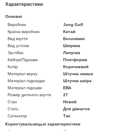
Характеристики
Основні
Виробник
Jong Golf
Країна виробник
Китай
Вид взуття
Босоніжки
Вид устілки
Шкіряна
Застібка
Липучка
Каблук/Підошва
Платформа
Колір
Коричневий
Матеріал верху
Штучна замша
Матеріал підкладки
Штучна шкіра
Матеріал підошви
ЕВА
Розмір дитячого взуття
27
Стан
Новий
Стать
Для дівчаток
Супінатор
Так
Користувальницькі характеристики