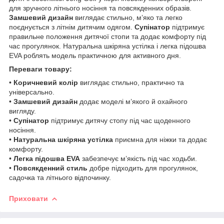
для зручного літнього носіння та повсякденних образів.
Замшевий дизайн
виглядає стильно, м’яко та легко
поєднується з літнім дитячим одягом.
Супінатор
підтримує
правильне положення дитячої стопи та додає комфорту під
час прогулянок. Натуральна шкіряна устілка і легка підошва
EVA роблять модель практичною для активного дня.
Переваги товару:
•
Коричневий колір
виглядає стильно, практично та
універсально.
•
Замшевий дизайн
додає моделі м’якого й охайного
вигляду.
•
Супінатор
підтримує дитячу стопу під час щоденного
носіння.
•
Натуральна шкіряна устілка
приємна для ніжки та додає
комфорту.
•
Легка підошва EVA
забезпечує м’якість під час ходьби.
•
Повсякденний стиль
добре підходить для прогулянок,
садочка та літнього відпочинку.
Приховати