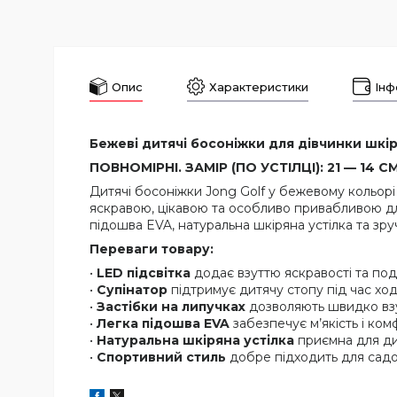
Опис
Характеристики
Інф
Бежеві дитячі босоніжки для дівчинки шкіря
ПОВНОМІРНІ. ЗАМІР (ПО УСТІЛЦІ): 21 — 14 СМ, 
Дитячі босоніжки Jong Golf у бежевому кольорі
яскравою, цікавою та особливо привабливою д
підошва EVA, натуральна шкіряна устілка та зр
Переваги товару:
•
LED підсвітка
додає взуттю яскравості та под
•
Супінатор
підтримує дитячу стопу під час ход
•
Застібки на липучках
дозволяють швидко взу
•
Легка підошва EVA
забезпечує м’якість і ком
•
Натуральна шкіряна устілка
приємна для дит
•
Спортивний стиль
добре підходить для садоч