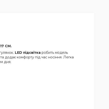
 17 СМ.
гулянок.
LED підсвітка
робить модель
а додає комфорту під час носіння. Легка
ом дня.