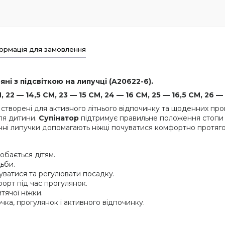
ормація для замовлення
ні з підсвіткою на липучці (A20622-6).
22 — 14,5 СМ, 23 — 15 СМ, 24 — 16 СМ, 25 — 16,5 СМ, 26 —
 створені для активного літнього відпочинку та щоденних про
ля дитини.
Супінатор
підтримує правильне положення стопи т
учні липучки допомагають ніжці почуватися комфортно протяг
обається дітям.
ьби.
ватися та регулювати посадку.
форт під час прогулянок.
ячої ніжки.
ка, прогулянок і активного відпочинку.