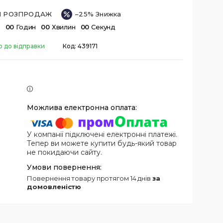
ІЙ РОЗПРОДАЖ
–25%
в
0
0
Годин
0
0
Хвилин
0
0
Секунд
о до відправки
Код:
439171
У компанії підключені електронні платежі.
Тепер ви можете купити будь-який товар
не покидаючи сайту.
повернення товару протягом 14 днів
за
домовленістю