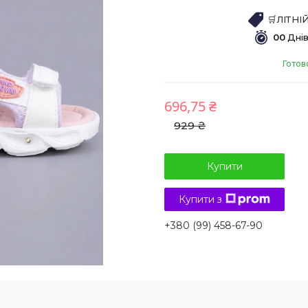
🛒ЛІТН
0
0
Дні
Готов
696,75 ₴
929 ₴
Купити
Купити з
+380 (99) 458-67-90