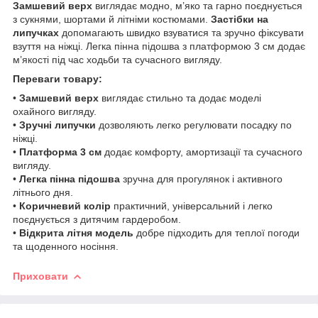
Замшевий верх
виглядає модно, м’яко та гарно поєднується
з сукнями, шортами й літніми костюмами.
Застібки на
липучках
допомагають швидко взуватися та зручно фіксувати
взуття на ніжці. Легка пінна підошва з платформою 3 см додає
м’якості під час ходьби та сучасного вигляду.
Переваги товару:
•
Замшевий верх
виглядає стильно та додає моделі
охайного вигляду.
•
Зручні липучки
дозволяють легко регулювати посадку по
ніжці.
•
Платформа 3 см
додає комфорту, амортизації та сучасного
вигляду.
•
Легка пінна підошва
зручна для прогулянок і активного
літнього дня.
•
Коричневий колір
практичний, універсальний і легко
поєднується з дитячим гардеробом.
•
Відкрита літня модель
добре підходить для теплої погоди
та щоденного носіння.
Приховати