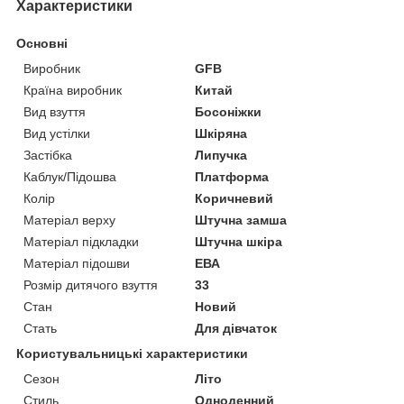
Характеристики
Основні
Виробник
GFB
Країна виробник
Китай
Вид взуття
Босоніжки
Вид устілки
Шкіряна
Застібка
Липучка
Каблук/Підошва
Платформа
Колір
Коричневий
Матеріал верху
Штучна замша
Матеріал підкладки
Штучна шкіра
Матеріал підошви
ЕВА
Розмір дитячого взуття
33
Стан
Новий
Стать
Для дівчаток
Користувальницькі характеристики
Сезон
Літо
Стиль
Одноденний