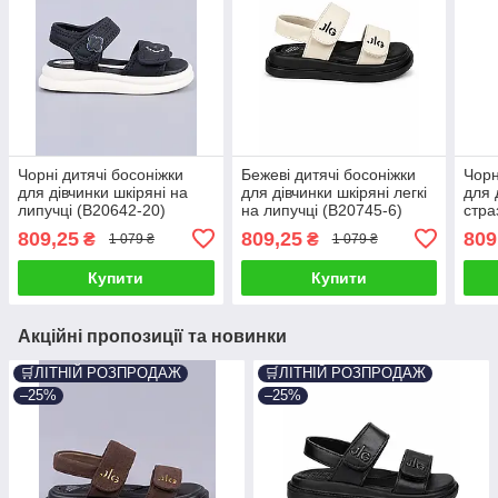
Чорні дитячі босоніжки
Бежеві дитячі босоніжки
Чорн
для дівчинки шкіряні на
для дівчинки шкіряні легкі
для 
липучці (B20642-20)
на липучці (B20745-6)
стра
(B20
809,25
809,25
809
₴
₴
1 079 ₴
1 079 ₴
Купити
Купити
Акційні пропозиції та новинки
🛒ЛІТНІЙ РОЗПРОДАЖ
🛒ЛІТНІЙ РОЗПРОДАЖ
–25%
–25%