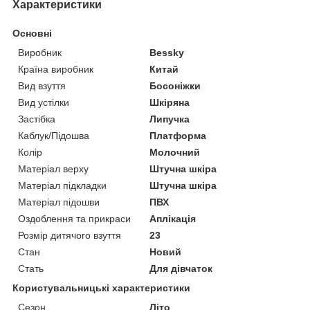
Характеристики
Основні
Виробник
Bessky
Країна виробник
Китай
Вид взуття
Босоніжки
Вид устілки
Шкіряна
Застібка
Липучка
Каблук/Підошва
Платформа
Колір
Молочний
Матеріал верху
Штучна шкіра
Матеріал підкладки
Штучна шкіра
Матеріал підошви
ПВХ
Оздоблення та прикраси
Аплікація
Розмір дитячого взуття
23
Стан
Новий
Стать
Для дівчаток
Користувальницькі характеристики
Сезон
Літо