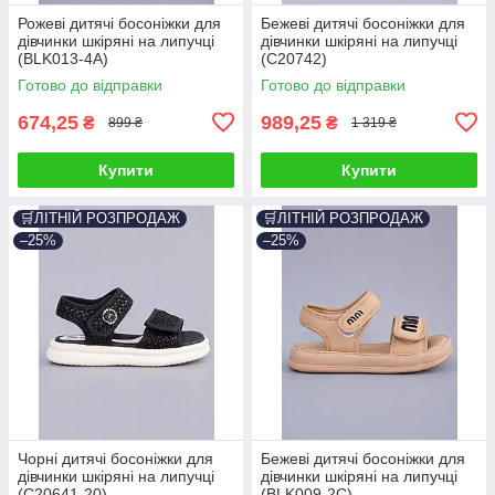
Рожеві дитячі босоніжки для
Бежеві дитячі босоніжки для
дівчинки шкіряні на липучці
дівчинки шкіряні на липучці
(BLK013-4A)
(C20742)
Готово до відправки
Готово до відправки
674,25
989,25
₴
₴
899 ₴
1 319 ₴
Купити
Купити
🛒ЛІТНІЙ РОЗПРОДАЖ
🛒ЛІТНІЙ РОЗПРОДАЖ
–25%
–25%
Чорні дитячі босоніжки для
Бежеві дитячі босоніжки для
дівчинки шкіряні на липучці
дівчинки шкіряні на липучці
(C20641-20)
(BLK009-2C)