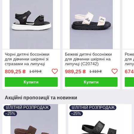
Чорні дитячі босоніжки
Бежеві дитячі босоніжки
Роже
для дівчинки шкіряні зі
для дівчинки шкіряні на
для 
стразами на липучці
липучці (C20742)
липу
(B20647-20)
809,25
989,25
674
₴
₴
1 079 ₴
1 319 ₴
Купити
Купити
Акційні пропозиції та новинки
🛒ЛІТНІЙ РОЗПРОДАЖ
🛒ЛІТНІЙ РОЗПРОДАЖ
–25%
–25%