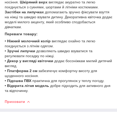
носіння.
Шкіряний верх
виглядає акуратно та легко
поєднується з сукнями, шортами й літніми костюмами.
Застібки на липучках
допомагають зручно фіксувати взуття
на ніжці та швидко взувати дитину. Декоративна квіточка додає
моделі милого акценту, який особливо сподобається
дівчаткам.
Переваги товару:
•
Ніжний молочний колір
виглядає охайно та легко
поєднується з літнім одягом.
•
Зручні липучки
дозволяють швидко взуватися та
регулювати посадку по ніжці.
•
Декор у вигляді квіточки
додає босоніжкам милий дитячий
вигляд.
•
Платформа 2 см
забезпечує комфортну висоту для
щоденного носіння.
•
Підошва ПВХ
практична для прогулянок у теплу погоду.
•
Відкрита літня модель
добре підходить для активного дня
та відпочинку.
Приховати