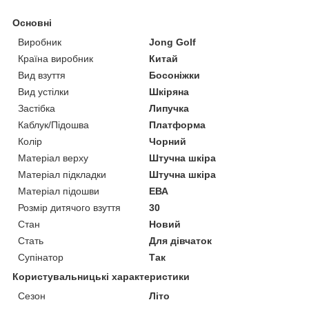
Основні
Виробник
Jong Golf
Країна виробник
Китай
Вид взуття
Босоніжки
Вид устілки
Шкіряна
Застібка
Липучка
Каблук/Підошва
Платформа
Колір
Чорний
Матеріал верху
Штучна шкіра
Матеріал підкладки
Штучна шкіра
Матеріал підошви
ЕВА
Розмір дитячого взуття
30
Стан
Новий
Стать
Для дівчаток
Супінатор
Так
Користувальницькі характеристики
Сезон
Літо