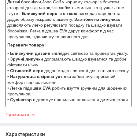
Дитячі босоніжки Jong Golf у чорному кольорі з блиском
створені для дівчаток, які люблять стильне та зручне літнє
взуття.
Блискучий верх із сіткою
виглядає нарядно та
додає образу яскравого акценту.
Застібки на липучках
дозволяють легко регулювати посадку та швидко взувати
босоніжки. Легка підошва EVA дарує комфорт під час
прогулянок, відпочинку та активного дня.
Переваги товару:
•
Блискучий дизайн
виглядає святково та привертає увагу.
•
Зручні липучки
допомагають швидко взуватися та добре
фіксувати ніжку.
•
Сітчастий верх
додає моделі легкості для літнього сезону.
•
Натуральна шкіряна устілка
забезпечує приємний
комфорт під час носіння.
•
Легка підошва EVA
робить взуття зручним для щоденних
прогулянок.
•
Супінатор
підтримує правильне положення дитячої стопи.
Приховати
Характеристики