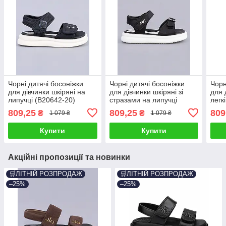
Чорні дитячі босоніжки
Чорні дитячі босоніжки
Чорн
для дівчинки шкіряні на
для дівчинки шкіряні зі
для 
липучці (B20642-20)
стразами на липучці
легк
(B20647-20)
809,25
809,25
809
₴
₴
1 079 ₴
1 079 ₴
Купити
Купити
Акційні пропозиції та новинки
🛒ЛІТНІЙ РОЗПРОДАЖ
🛒ЛІТНІЙ РОЗПРОДАЖ
–25%
–25%