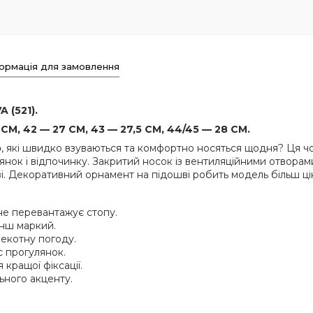
ормація для замовлення
A (521).
СМ, 42 — 27 СМ, 43 — 27,5 СМ, 44/45 — 28 СМ.
о
, які швидко взуваються та комфортно носяться щодня? Ця ч
лянок і відпочинку. Закритий носок із вентиляційними отворам
озі. Декоративний орнамент на підошві робить модель більш ц
не перевантажує стопу.
енш маркий.
екотну погоду.
с прогулянок.
кращої фіксації.
ьного акценту.