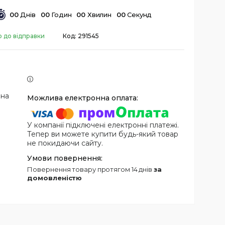
0
0
Днів
0
0
Годин
0
0
Хвилин
0
0
Секунд
о до відправки
Код:
291545
 на
У компанії підключені електронні платежі.
Тепер ви можете купити будь-який товар
не покидаючи сайту.
повернення товару протягом 14 днів
за
домовленістю