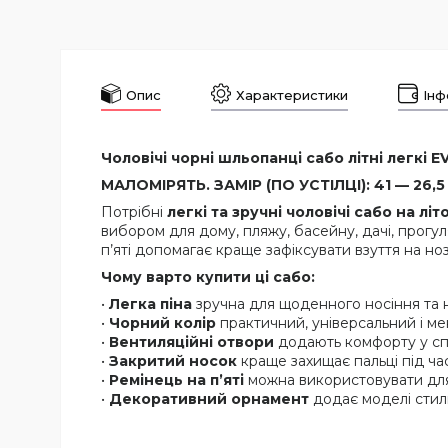
Опис
Характеристики
Інф
Чоловічі чорні шльопанці сабо літні легкі EV
МАЛОМІРЯТЬ. ЗАМІР (ПО УСТІЛЦІ): 41 — 26,5 
Потрібні
легкі та зручні чоловічі сабо на літ
вибором для дому, пляжу, басейну, дачі, прогу
п’яті допомагає краще зафіксувати взуття на н
Чому варто купити ці сабо:
•
Легка піна
зручна для щоденного носіння та 
•
Чорний колір
практичний, універсальний і м
•
Вентиляційні отвори
додають комфорту у сп
•
Закритий носок
краще захищає пальці під ча
•
Ремінець на п’яті
можна використовувати для 
•
Декоративний орнамент
додає моделі стил