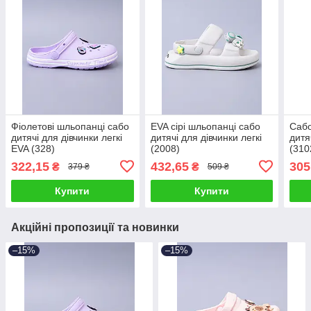
Фіолетові шльопанці сабо
EVA сірі шльопанці сабо
Сабо
дитячі для дівчинки легкі
дитячі для дівчинки легкі
дитя
EVA (328)
(2008)
(310
322,15
432,65
305
₴
₴
379 ₴
509 ₴
Купити
Купити
Акційні пропозиції та новинки
–15%
–15%