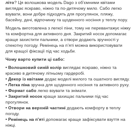
літо
? Ця волошкова модель Dago з об’ємними квітами
виглядає яскраво, ніжно та по-дитячому мило. Сабо легко
взувати, вони добре підходять для прогулянок, пляжу,
басейну, дачі, відпочинку та щоденного носіння у теплу пору.
Модель виготовлена з легкої піни, тому не перевантажує ніжку
та комфортна для активного дня. Закритий носок допомагає
краще захистити пальчики, а отвори додають зручності у
спекотну погоду. Ремінець на п’яті можна використовувати
для кращої фіксації під час ходьби.
Чому варто купити ці сабо:
•
Волошковий синій колір
виглядає яскраво, ніжно та
красиво в дитячому літньому гардеробі.
•
Декор із квітами
додає моделі милого та ошатного вигляду.
•
Легка піна
зручна для щоденного носіння та активного руху.
•
Формат сабо
легко взувати та знімати.
•
Закритий носок
краще захищає пальчики під час
прогулянок.
•
Отвори на верхній частині
додають комфорту в теплу
погоду.
•
Ремінець на п’яті
допомагає краще зафіксувати взуття на
ніжці.