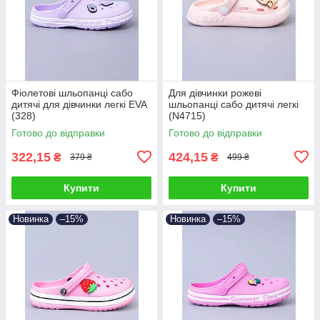
Фіолетові шльопанці сабо
Для дівчинки рожеві
дитячі для дівчинки легкі EVA
шльопанці сабо дитячі легкі
(328)
(N4715)
Готово до відправки
Готово до відправки
322,15
424,15
₴
₴
379 ₴
499 ₴
Купити
Купити
Новинка
–15%
Новинка
–15%