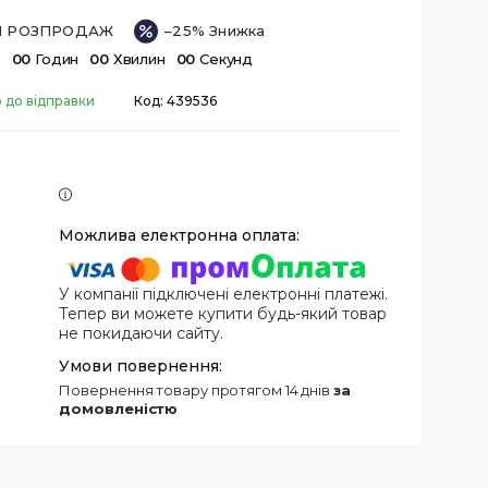
ІЙ РОЗПРОДАЖ
–25%
в
0
0
Годин
0
0
Хвилин
0
0
Секунд
 до відправки
Код:
439536
У компанії підключені електронні платежі.
Тепер ви можете купити будь-який товар
не покидаючи сайту.
повернення товару протягом 14 днів
за
домовленістю