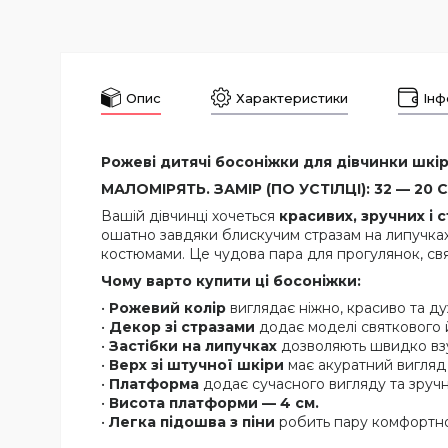
Опис
Характеристики
Інф
Рожеві дитячі босоніжки для дівчинки шкіря
МАЛОМІРЯТЬ. ЗАМІР (ПО УСТІЛЦІ): 32 — 20 СМ,
Вашій дівчинці хочеться
красивих, зручних і 
ошатно завдяки блискучим стразам на липучках 
костюмами. Це чудова пара для прогулянок, свя
Чому варто купити ці босоніжки:
•
Рожевий колір
виглядає ніжно, красиво та д
•
Декор зі стразами
додає моделі святкового 
•
Застібки на липучках
дозволяють швидко взу
•
Верх зі штучної шкіри
має акуратний вигляд 
•
Платформа
додає сучасного вигляду та зручно
•
Висота платформи — 4 см.
•
Легка підошва з піни
робить пару комфортною