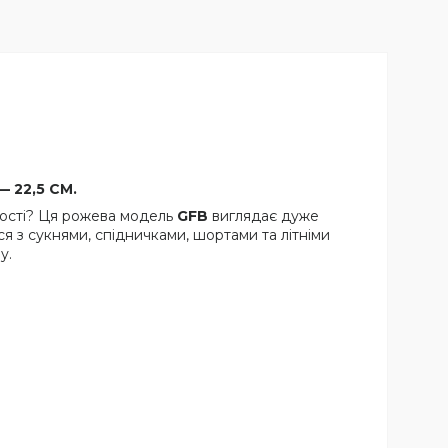
— 22,5 СМ.
ності? Ця рожева модель
GFB
виглядає дуже
я з сукнями, спідничками, шортами та літніми
у.