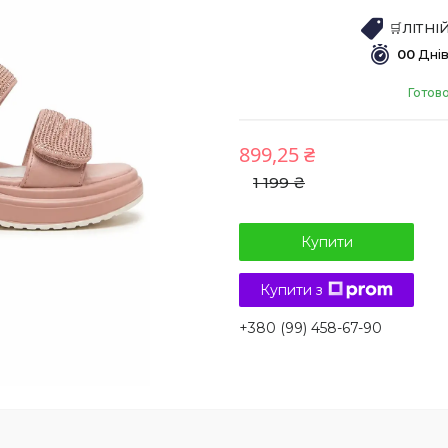
🛒ЛІТН
0
0
Дні
Готово
899,25 ₴
1 199 ₴
Купити
Купити з
+380 (99) 458-67-90