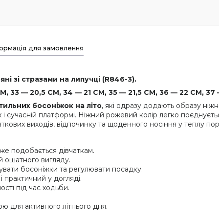
ормація для замовлення
ні зі стразами на липучці (R846-3).
 33 — 20,5 СМ, 34 — 21 СМ, 35 — 21,5 СМ, 36 — 22 СМ, 37 
стильних босоніжок на літо
, які одразу додають образу ніж
і сучасній платформі. Ніжний рожевий колір легко поєднуєтьс
ткових виходів, відпочинку та щоденного носіння у теплу пор
уже подобається дівчаткам.
й ошатного вигляду.
вати босоніжки та регулювати посадку.
і практичний у догляді.
сті під час ходьби.
 для активного літнього дня.