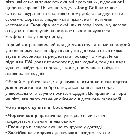
літо
, які легко витримають активні прогулянки, відпочинок і
щоденні справи? Ця чорна модель
Jong Golf
виглядає
сучасно, акуратно та спортивно, тому добре поєднується з
сукнями, шортами, спідничками, джинсами та літніми
костюмами.
Екошкіра
має охайний вигляд і зручна у догляді,
а відкрита конструкція допомагає ніжкам почуватися
комфортніше у теплу погоду.
Чорний колір практичний для дитячого взуття та менш маркий
у щоденному носінні. Зручні липучки допомагають швидко
взувати босоніжки та регулювати посадку по ніжці. Легка
підошва EVA
додає комфорту під час ходьби, тому ця пара
чудово підійде для садочка, школи, прогулянок, поїздок і
активних літніх днів.
Обирайте ці босоніжки, якщо шукаєте
стильне літнє взуття
для дівчинки
, яке добре фіксується на нозі, виглядає
універсально та зручно носиться щодня. Це практична пара
на літо, яка легко стане улюбленою в дитячому гардеробі.
Чому варто купити ці босоніжки:
•
Чорний колір
практичний, універсальний і легко
поєднується з різним літнім одягом.
•
Екошкіра
виглядає охайно та зручна у догляді.
•
Застібки на липучках
дозволяють швидко взувати