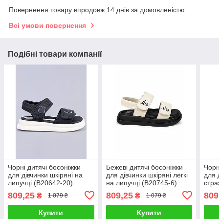
Повернення товару впродовж 14 днів за домовленістю
Всі умови повернення
Подібні товари компанії
Чорні дитячі босоніжки
Бежеві дитячі босоніжки
Чорн
для дівчинки шкіряні на
для дівчинки шкіряні легкі
для 
липучці (B20642-20)
на липучці (B20745-6)
стра
(B20
809,25
809,25
809
₴
₴
1 079 ₴
1 079 ₴
Купити
Купити