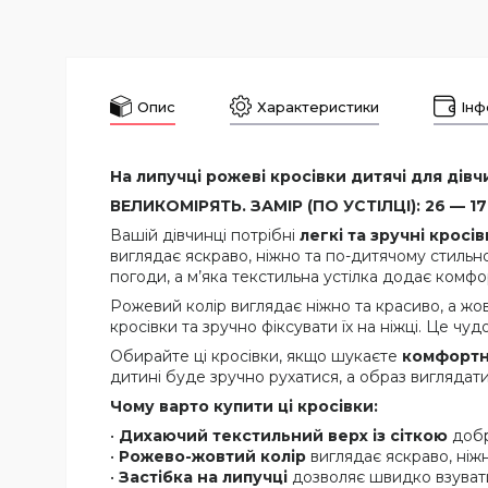
Опис
Характеристики
Інф
На липучці рожеві кросівки дитячі для дівчин
ВЕЛИКОМІРЯТЬ. ЗАМІР (ПО УСТІЛЦІ): 26 — 17 С
Вашій дівчинці потрібні
легкі та зручні кросі
виглядає яскраво, ніжно та по-дитячому стильн
погоди, а м’яка текстильна устілка додає комфо
Рожевий колір виглядає ніжно та красиво, а жо
кросівки та зручно фіксувати їх на ніжці. Це чуд
Обирайте ці кросівки, якщо шукаєте
комфортне
дитині буде зручно рухатися, а образ виглядат
Чому варто купити ці кросівки:
•
Дихаючий текстильний верх із сіткою
добр
•
Рожево-жовтий колір
виглядає яскраво, ніж
•
Застібка на липучці
дозволяє швидко взувати