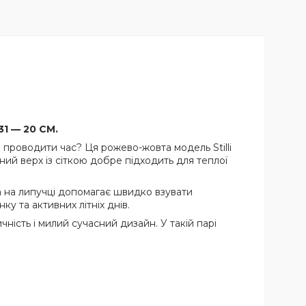
31 — 20 СМ.
о проводити час? Ця рожево-жовта модель Stilli
ий верх із сіткою добре підходить для теплої
а на липучці допомагає швидко взувати
ку та активних літніх днів.
ичність і милий сучасний дизайн. У такій парі