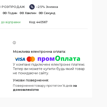
ІЙ РОЗПРОДАЖ
–25%
в
0
0
Годин
0
0
Хвилин
0
0
Секунд
 до відправки
Код:
440567
У компанії підключені електронні платежі.
Тепер ви можете купити будь-який товар
не покидаючи сайту.
повернення товару протягом 14 днів
за
домовленістю