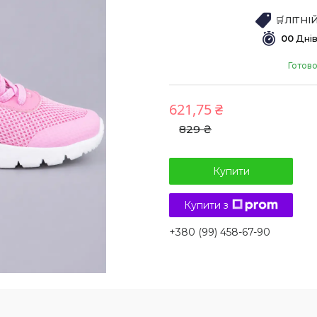
🛒ЛІТН
0
0
Дні
Готово
621,75 ₴
829 ₴
Купити
Купити з
+380 (99) 458-67-90