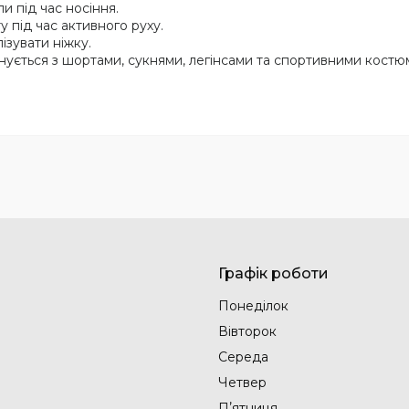
и під час носіння.
 під час активного руху.
ізувати ніжку.
ується з шортами, сукнями, легінсами та спортивними костю
Графік роботи
Понеділок
Вівторок
Середа
Четвер
Пʼятниця