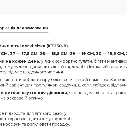
ормація для замовлення
ки літні легкі сітка (KT230-8).
М, 27 — 17,5 СМ, 28 — 18,5 СМ, 29 — 19 СМ, 30 — 19,5 СМ, 
вки на кожен день
, у яких комфортно гуляти, бігати й активн
о, тому чудово доповнить літній гардероб. Дихаючий текстильн
рту під час щоденного носіння.
вті акценти роблять пару більш сонячною й помітною. Застібк
овий варіант для прогулянок, садочка, школи, поїздок, відпочин
 дитяче взуття для дівчинки
, яке поєднує легкість, практ
име яскраво й охайно.
е підходить для літнього сезону.
но та красиво в дитячому гардеробі.
 кросівки та регулювати посадку.