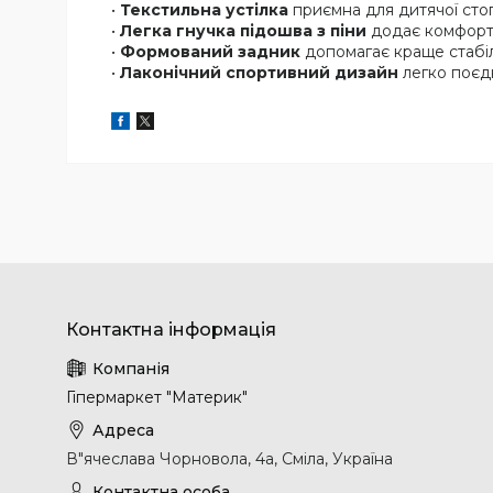
•
Текстильна устілка
приємна для дитячої стоп
•
Легка гнучка підошва з піни
додає комфорту
•
Формований задник
допомагає краще стабіл
•
Лаконічний спортивний дизайн
легко поєдн
Гіпермаркет "Материк"
В"ячеслава Чорновола, 4а, Сміла, Україна