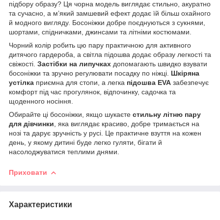
підбору образу? Ця чорна модель виглядає стильно, акуратно
та сучасно, а м’який замшевий ефект додає їй більш охайного
й модного вигляду. Босоніжки добре поєднуються з сукнями,
шортами, спідничками, джинсами та літніми костюмами.
Чорний колір робить цю пару практичною для активного
дитячого гардероба, а світла підошва додає образу легкості та
свіжості.
Застібки на липучках
допомагають швидко взувати
босоніжки та зручно регулювати посадку по ніжці.
Шкіряна
устілка
приємна для стопи, а легка
підошва EVA
забезпечує
комфорт під час прогулянок, відпочинку, садочка та
щоденного носіння.
Обирайте ці босоніжки, якщо шукаєте
стильну літню пару
для дівчинки
, яка виглядає красиво, добре тримається на
нозі та дарує зручність у русі. Це практичне взуття на кожен
день, у якому дитині буде легко гуляти, бігати й
насолоджуватися теплими днями.
Приховати
Характеристики