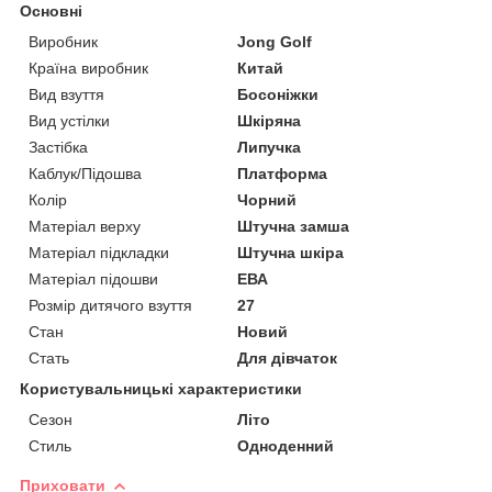
Основні
Виробник
Jong Golf
Країна виробник
Китай
Вид взуття
Босоніжки
Вид устілки
Шкіряна
Застібка
Липучка
Каблук/Підошва
Платформа
Колір
Чорний
Матеріал верху
Штучна замша
Матеріал підкладки
Штучна шкіра
Матеріал підошви
ЕВА
Розмір дитячого взуття
27
Стан
Новий
Стать
Для дівчаток
Користувальницькі характеристики
Сезон
Літо
Стиль
Одноденний
Приховати