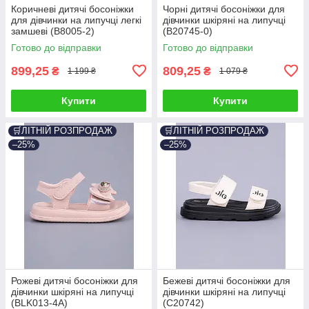
Коричневі дитячі босоніжки
Чорні дитячі босоніжки для
для дівчинки на липучці легкі
дівчинки шкіряні на липучці
замшеві (B8005-2)
(B20745-0)
Готово до відправки
Готово до відправки
899,25
809,25
₴
₴
1 199 ₴
1 079 ₴
Купити
Купити
🛒ЛІТНІЙ РОЗПРОДАЖ
🛒ЛІТНІЙ РОЗПРОДАЖ
–25%
–25%
Рожеві дитячі босоніжки для
Бежеві дитячі босоніжки для
дівчинки шкіряні на липучці
дівчинки шкіряні на липучці
(BLK013-4A)
(C20742)