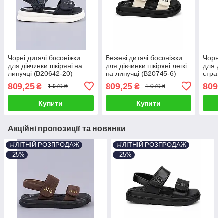
Чорні дитячі босоніжки
Бежеві дитячі босоніжки
Чорн
для дівчинки шкіряні на
для дівчинки шкіряні легкі
для 
липучці (B20642-20)
на липучці (B20745-6)
стра
(B20
809,25
809,25
809
₴
₴
1 079 ₴
1 079 ₴
Купити
Купити
Акційні пропозиції та новинки
🛒ЛІТНІЙ РОЗПРОДАЖ
🛒ЛІТНІЙ РОЗПРОДАЖ
–25%
–25%