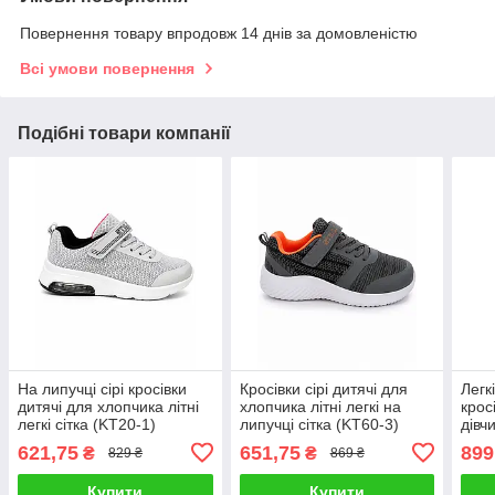
Повернення товару впродовж 14 днів за домовленістю
Всі умови повернення
Подібні товари компанії
На липучці сірі кросівки
Кросівки сірі дитячі для
Легк
дитячі для хлопчика літні
хлопчика літні легкі на
крос
легкі сітка (KT20-1)
липучці сітка (KT60-3)
дівч
шкір
621,75
651,75
899
₴
₴
829 ₴
869 ₴
Купити
Купити