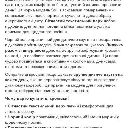
на літо
, у яких комфортно бігати, гуляти й активно проводити
день? Ця чорна модель Stilli з яскравими помаранчевими
вставками виглядає спортивно, сучасно та додає образу
енергійного акценту.
Сітчастий текстильний верх
добре
підходить для теплої погоди, а м’яка текстильна устілка
приємна для щоденного носіння.
Чорний колір практичний для дитячого взуття, а помаранчева
підкладка робить модель більш яскравою та цікавою.
Липучка
разом зі шнурівкою
допомагає зручно зафіксувати кросівки
на нозі, що особливо важливо для активної дитини. Ця пара
чудово поєднується зі спортивними костюмами, джинсами,
шортами та повсякденним літнім одягом.
Обирайте ці кросівки, якщо шукаєте
зручне дитяче взуття на
кожен день
, яке не перевантажує ніжку та гарно виглядає в
дитячому гардеробі. Це практична модель для прогулянок,
школи, поїздок, відпочинку та активного літа.
Чому варто купити ці кросівки:
•
Сітчастий текстильний верх
легкий і комфортний для
літнього сезону.
•
Чорний колір
практичний, універсальний і менш маркий у
щоденному носінні.
•
Помаранчеві вставки
додають моделі яскравого