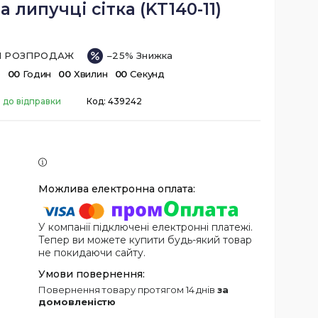
на липучці сітка (KT140-11)
ІЙ РОЗПРОДАЖ
–25%
в
0
0
Годин
0
0
Хвилин
0
0
Секунд
 до відправки
Код:
439242
У компанії підключені електронні платежі.
Тепер ви можете купити будь-який товар
не покидаючи сайту.
повернення товару протягом 14 днів
за
домовленістю