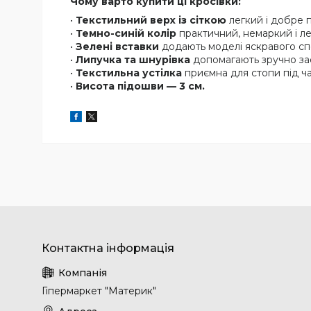
Чому варто купити ці кросівки:
•
Текстильний верх із сіткою
легкий і добре п
•
Темно-синій колір
практичний, немаркий і ле
•
Зелені вставки
додають моделі яскравого сп
•
Липучка та шнурівка
допомагають зручно заф
•
Текстильна устілка
приємна для стопи під ч
•
Висота підошви — 3 см.
Гіпермаркет "Материк"