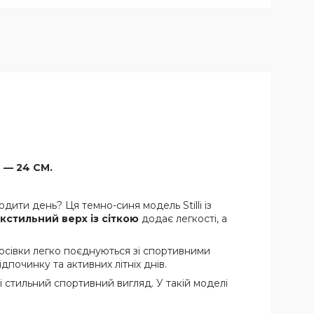
7 — 24 СМ.
одити день? Ця темно-синя модель Stilli із
кстильний верх із сіткою
додає легкості, а
росівки легко поєднуються зі спортивними
починку та активних літніх днів.
ь і стильний спортивний вигляд. У такій моделі