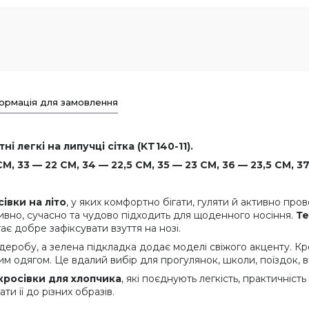
ормація для замовлення
і легкі на липучці сітка (KT140-11).
М, 33 — 22 СМ, 34 — 22,5 СМ, 35 — 23 СМ, 36 — 23,5 СМ, 3
сівки на літо
, у яких комфортно бігати, гуляти й активно пров
вно, сучасно та чудово підходить для щоденного носіння.
Те
є добре зафіксувати взуття на нозі.
деробу, а зелена підкладка додає моделі свіжого акценту. К
одягом. Це вдалий вибір для прогулянок, школи, поїздок, від
 кросівки для хлопчика
, які поєднують легкість, практичніст
ти її до різних образів.