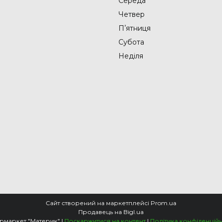
Середа
Четвер
Пʼятниця
Субота
Неділя
Сайт створений на маркетплейсі
Prom.ua
Продавець на Bigl.ua
Гіпермаркет "Материк" |
Поскаржитися на контент
|
Політика конфіденційн