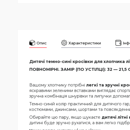
Опис
Характеристики
Інф
Дитячі темно-сині кросівки для хлопчика літн
ПОВНОМІРНІ. ЗАМІР (ПО УСТІЛЦІ): 32 — 21,5 С
Вашому хлопчику потрібні
легкі та зручні кро
яскравими зеленими вставками виглядає спорти
зручна комбінація шнурівки та липучки допомага
Темно-синій колір практичний для дитячого гар
костюмами, джинсами, шортами та повсякденним 
Обирайте цю пару, якщо шукаєте
дитячі літні
дитині буде зручно рухатися, а вам легко підібра