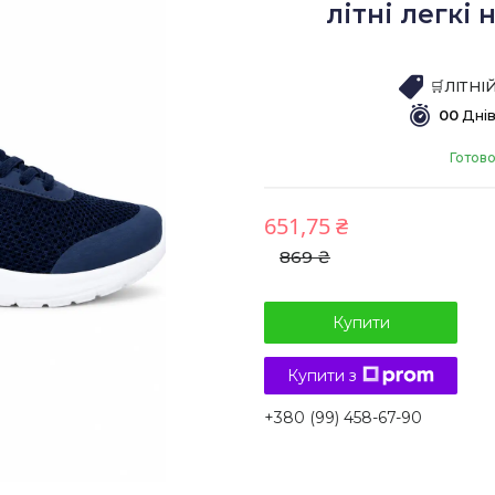
літні легкі 
🛒ЛІТН
0
0
Дні
Готово
651,75 ₴
869 ₴
Купити
Купити з
+380 (99) 458-67-90