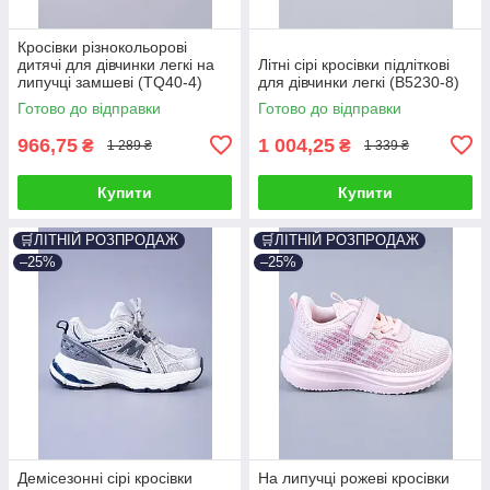
Кросівки різнокольорові
дитячі для дівчинки легкі на
Літні сірі кросівки підліткові
липучці замшеві (TQ40-4)
для дівчинки легкі (B5230-8)
Готово до відправки
Готово до відправки
966,75
1 004,25
₴
₴
1 289 ₴
1 339 ₴
Купити
Купити
🛒ЛІТНІЙ РОЗПРОДАЖ
🛒ЛІТНІЙ РОЗПРОДАЖ
–25%
–25%
Демісезонні сірі кросівки
На липучці рожеві кросівки