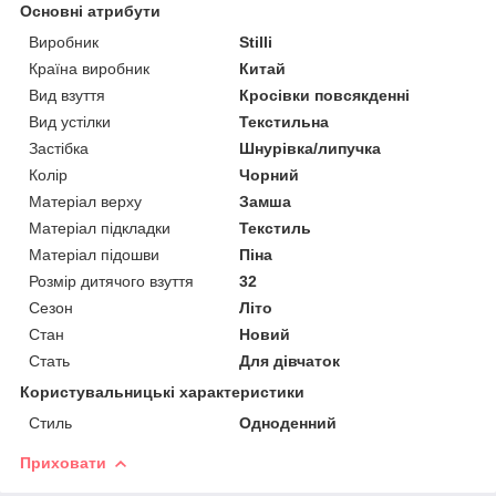
Основні атрибути
Виробник
Stilli
Країна виробник
Китай
Вид взуття
Кросівки повсякденні
Вид устілки
Текстильна
Застібка
Шнурівка/липучка
Колір
Чорний
Матеріал верху
Замша
Матеріал підкладки
Текстиль
Матеріал підошви
Піна
Розмір дитячого взуття
32
Сезон
Літо
Стан
Новий
Стать
Для дівчаток
Користувальницькі характеристики
Стиль
Одноденний
Приховати