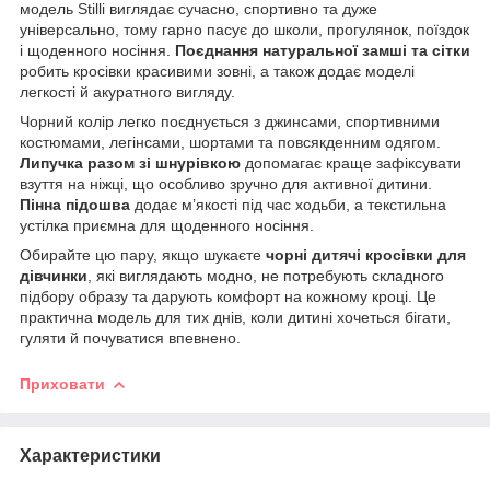
модель Stilli виглядає сучасно, спортивно та дуже
універсально, тому гарно пасує до школи, прогулянок, поїздок
і щоденного носіння.
Поєднання натуральної замші та сітки
робить кросівки красивими зовні, а також додає моделі
легкості й акуратного вигляду.
Чорний колір легко поєднується з джинсами, спортивними
костюмами, легінсами, шортами та повсякденним одягом.
Липучка разом зі шнурівкою
допомагає краще зафіксувати
взуття на ніжці, що особливо зручно для активної дитини.
Пінна підошва
додає м’якості під час ходьби, а текстильна
устілка приємна для щоденного носіння.
Обирайте цю пару, якщо шукаєте
чорні дитячі кросівки для
дівчинки
, які виглядають модно, не потребують складного
підбору образу та дарують комфорт на кожному кроці. Це
практична модель для тих днів, коли дитині хочеться бігати,
гуляти й почуватися впевнено.
Приховати
Характеристики