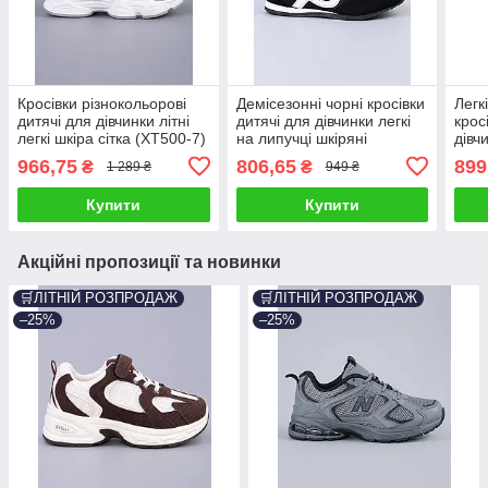
Кросівки різнокольорові
Демісезонні чорні кросівки
Легк
дитячі для дівчинки літні
дитячі для дівчинки легкі
крос
легкі шкіра сітка (XT500-7)
на липучці шкіряні
дівч
(BY4968-1C)
шкір
966,75
806,65
899
₴
₴
1 289 ₴
949 ₴
Купити
Купити
Акційні пропозиції та новинки
🛒ЛІТНІЙ РОЗПРОДАЖ
🛒ЛІТНІЙ РОЗПРОДАЖ
–25%
–25%