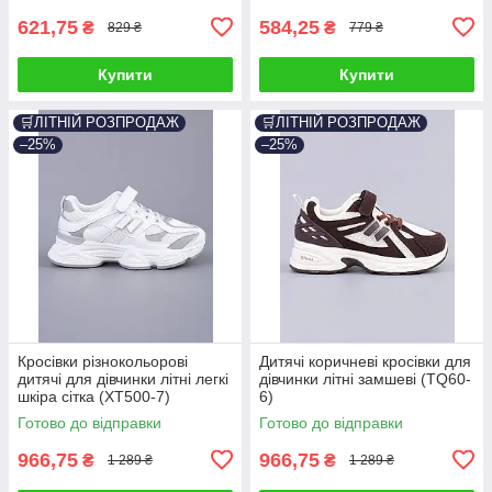
621,75
584,25
₴
₴
829 ₴
779 ₴
Купити
Купити
🛒ЛІТНІЙ РОЗПРОДАЖ
🛒ЛІТНІЙ РОЗПРОДАЖ
–25%
–25%
Кросівки різнокольорові
Дитячі коричневі кросівки для
дитячі для дівчинки літні легкі
дівчинки літні замшеві (TQ60-
шкіра сітка (XT500-7)
6)
Готово до відправки
Готово до відправки
966,75
966,75
₴
₴
1 289 ₴
1 289 ₴