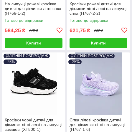
На липучці рожеві кросівки
Кросівки рожеві дитячі для
дитячі для дівчинки літні сітка
дівчинки літні легкі на липучці
(H766-1-2)
сітка (H767-2-2)
Готово до відправки
Готово до відправки
584,25
621,75
₴
₴
779 ₴
829 ₴
Купити
Купити
🛒ЛІТНІЙ РОЗПРОДАЖ
🛒ЛІТНІЙ РОЗПРОДАЖ
–25%
–25%
Кросівки чорні дитячі для
Сітка лілові кросівки дитячі
дівчинки літні легкі на липучці
для дівчинки літні на липучці
замшеві (XT500-1)
(H767-1-6)