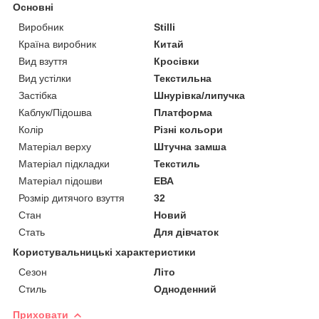
Основні
Виробник
Stilli
Країна виробник
Китай
Вид взуття
Кросівки
Вид устілки
Текстильна
Застібка
Шнурівка/липучка
Каблук/Підошва
Платформа
Колір
Різні кольори
Матеріал верху
Штучна замша
Матеріал підкладки
Текстиль
Матеріал підошви
ЕВА
Розмір дитячого взуття
32
Стан
Новий
Стать
Для дівчаток
Користувальницькі характеристики
Сезон
Літо
Стиль
Одноденний
Приховати