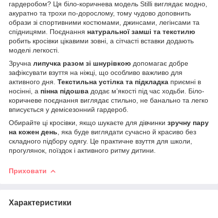
гардеробом? Ця біло-коричнева модель Stilli виглядає модно,
акуратно та трохи по-дорослому, тому чудово доповнить
образи зі спортивними костюмами, джинсами, легінсами та
спідницями. Поєднання
натуральної замші та текстилю
робить кросівки цікавими зовні, а сітчасті вставки додають
моделі легкості.
Зручна
липучка разом зі шнурівкою
допомагає добре
зафіксувати взуття на ніжці, що особливо важливо для
активного дня.
Текстильна устілка та підкладка
приємні в
носінні, а
пінна підошва
додає м’якості під час ходьби. Біло-
коричневе поєднання виглядає стильно, не банально та легко
вписується у демісезонний гардероб.
Обирайте ці кросівки, якщо шукаєте для дівчинки
зручну пару
на кожен день
, яка буде виглядати сучасно й красиво без
складного підбору одягу. Це практичне взуття для школи,
прогулянок, поїздок і активного ритму дитини.
Приховати
Характеристики