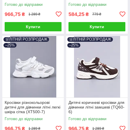
Готово до відправки
Готово до відправки
966,75
584,25
₴
₴
1 289 ₴
779 ₴
Купити
Купити
🛒ЛІТНІЙ РОЗПРОДАЖ
🛒ЛІТНІЙ РОЗПРОДАЖ
–25%
–25%
Кросівки різнокольорові
Дитячі коричневі кросівки для
дитячі для дівчинки літні легкі
дівчинки літні замшеві (TQ60-
шкіра сітка (XT500-7)
6)
Готово до відправки
Готово до відправки
966,75
966,75
₴
₴
1 289 ₴
1 289 ₴