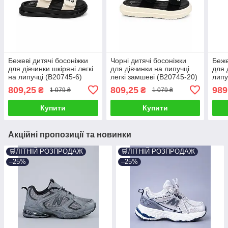
Бежеві дитячі босоніжки
Чорні дитячі босоніжки
Беже
для дівчинки шкіряні легкі
для дівчинки на липучці
для 
на липучці (B20745-6)
легкі замшеві (B20745-20)
липу
809,25
809,25
989
₴
₴
1 079 ₴
1 079 ₴
Купити
Купити
Акційні пропозиції та новинки
🛒ЛІТНІЙ РОЗПРОДАЖ
🛒ЛІТНІЙ РОЗПРОДАЖ
–25%
–25%