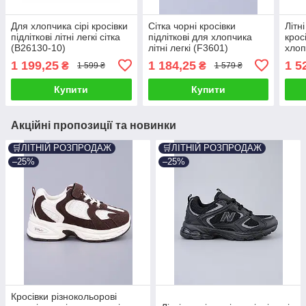
Для хлопчика сірі кросівки
Сітка чорні кросівки
Літн
підліткові літні легкі сітка
підліткові для хлопчика
крос
(B26130-10)
літні легкі (F3601)
хлоп
шкір
1 199,25
1 184,25
1 5
₴
₴
1 599 ₴
1 579 ₴
Купити
Купити
Акційні пропозиції та новинки
🛒ЛІТНІЙ РОЗПРОДАЖ
🛒ЛІТНІЙ РОЗПРОДАЖ
–25%
–25%
Кросівки різнокольорові