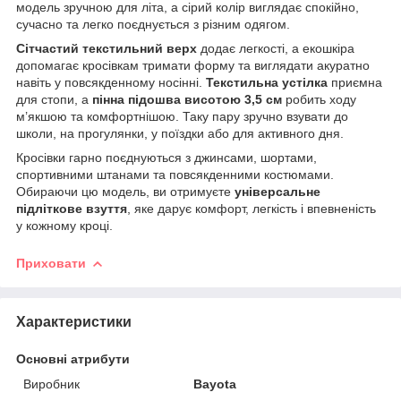
модель зручною для літа, а сірий колір виглядає спокійно,
сучасно та легко поєднується з різним одягом.
Сітчастий текстильний верх
додає легкості, а екошкіра
допомагає кросівкам тримати форму та виглядати акуратно
навіть у повсякденному носінні.
Текстильна устілка
приємна
для стопи, а
пінна підошва висотою 3,5 см
робить ходу
м’якшою та комфортнішою. Таку пару зручно взувати до
школи, на прогулянки, у поїздки або для активного дня.
Кросівки гарно поєднуються з джинсами, шортами,
спортивними штанами та повсякденними костюмами.
Обираючи цю модель, ви отримуєте
універсальне
підліткове взуття
, яке дарує комфорт, легкість і впевненість
у кожному кроці.
Приховати
Характеристики
Основні атрибути
Виробник
Bayota