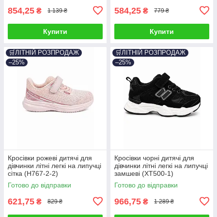
854,25
584,25
₴
₴
1 139 ₴
779 ₴
Купити
Купити
🛒ЛІТНІЙ РОЗПРОДАЖ
🛒ЛІТНІЙ РОЗПРОДАЖ
–25%
–25%
Кросівки рожеві дитячі для
Кросівки чорні дитячі для
дівчинки літні легкі на липучці
дівчинки літні легкі на липучці
сітка (H767-2-2)
замшеві (XT500-1)
Готово до відправки
Готово до відправки
621,75
966,75
₴
₴
829 ₴
1 289 ₴