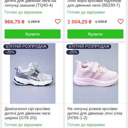
дитячі для дівчинки легкі на
Літні чорні кросівки підліткові
липучці замшеві (TQ40-4)
для дівчинки легкі (B5230-7)
Готово до відправки
Готово до відправки
966,75
1 004,25
₴
₴
1 289 ₴
1 339 ₴
Купити
Купити
🛒ЛІТНІЙ РОЗПРОДАЖ
🛒ЛІТНІЙ РОЗПРОДАЖ
–25%
–25%
Демісезонні сірі кросівки
На липучці рожеві кросівки
дитячі для дівчинки легкі
дитячі для дівчинки літні сітка
шкіряні (GY5-2G)
(H766-1-2)
Готово до відправки
Готово до відправки