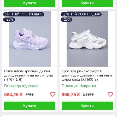
Купити
Купити
🛒ЛІТНІЙ РОЗПРОДАЖ
🛒ЛІТНІЙ РОЗПРОДАЖ
–25%
–25%
Сітка лілові кросівки дитячі
Кросівки різнокольорові
для дівчинки літні на липучці
дитячі для дівчинки літні легкі
(H767-1-6)
шкіра сітка (XT500-7)
Готово до відправки
Готово до відправки
584,25
966,75
₴
₴
779 ₴
1 289 ₴
Купити
Купити