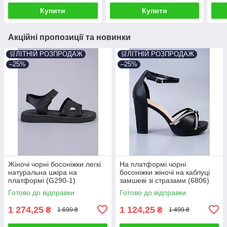
Купити
Купити
Акційні пропозиції та новинки
🛒ЛІТНІЙ РОЗПРОДАЖ
🛒ЛІТНІЙ РОЗПРОДАЖ
–25%
–25%
Жіночі чорні босоніжки легкі
На платформі чорні
натуральна шкіра на
босоніжки жіночі на каблуці
платформі (G290-1)
замшеві зі стразами (6806)
Готово до відправки
Готово до відправки
1 274,25
1 124,25
₴
₴
1 699 ₴
1 499 ₴