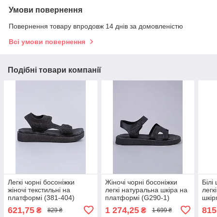
Умови повернення
Повернення товару впродовж 14 днів за домовленістю
Всі умови повернення
Подібні товари компанії
Легкі чорні босоніжки
Жіночі чорні босоніжки
Білі
жіночі текстильні на
легкі натуральна шкіра на
легк
платформі (381-404)
платформі (G290-1)
шкір
(G35
621,75
1 274,25
815
₴
₴
829 ₴
1 699 ₴