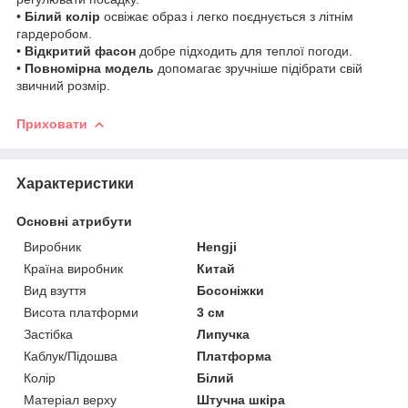
•
Білий колір
освіжає образ і легко поєднується з літнім
гардеробом.
•
Відкритий фасон
добре підходить для теплої погоди.
•
Повномірна модель
допомагає зручніше підібрати свій
звичний розмір.
Приховати
Характеристики
Основні атрибути
Виробник
Hengji
Країна виробник
Китай
Вид взуття
Босоніжки
Висота платформи
3 см
Застібка
Липучка
Каблук/Підошва
Платформа
Колір
Білий
Матеріал верху
Штучна шкіра