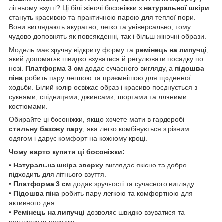
літньому взутті? Ці білі жіночі босоніжки з
натуральної шкіри
стануть красивою та практичною парою для теплої пори.
Вони виглядають акуратно, легко та універсально, тому
чудово доповнять як повсякденні, так і більш жіночні образи.
Модель має зручну відкриту форму та
ремінець на липучці
,
який допомагає швидко взуватися й регулювати посадку по
нозі.
Платформа 3 см
додає сучасного вигляду, а
підошва
піна
робить пару легшою та приємнішою для щоденної
ходьби. Білий колір освіжає образ і красиво поєднується з
сукнями, спідницями, джинсами, шортами та лляними
костюмами.
Обирайте ці босоніжки, якщо хочете мати в гардеробі
стильну базову пару
, яка легко комбінується з різним
одягом і дарує комфорт на кожному кроці.
Чому варто купити ці босоніжки:
•
Натуральна шкіра зверху
виглядає якісно та добре
підходить для літнього взуття.
•
Платформа 3 см
додає зручності та сучасного вигляду.
•
Підошва піна
робить пару легкою та комфортною для
активного дня.
•
Ремінець на липучці
дозволяє швидко взуватися та
регулювати посадку.