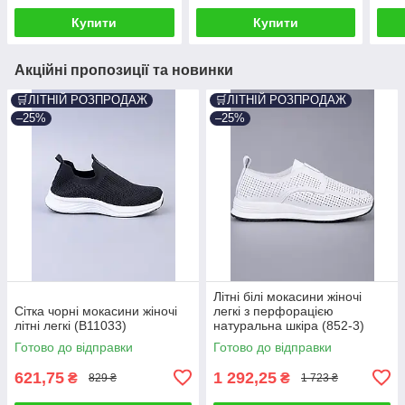
Купити
Купити
Акційні пропозиції та новинки
🛒ЛІТНІЙ РОЗПРОДАЖ
🛒ЛІТНІЙ РОЗПРОДАЖ
–25%
–25%
Літні білі мокасини жіночі
Сітка чорні мокасини жіночі
легкі з перфорацією
літні легкі (B11033)
натуральна шкіра (852-3)
Готово до відправки
Готово до відправки
621,75
1 292,25
₴
₴
829 ₴
1 723 ₴