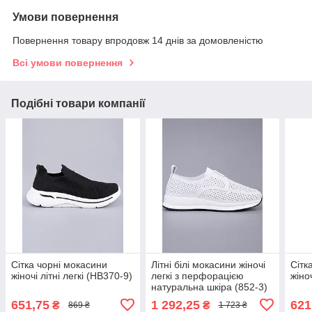
Умови повернення
Повернення товару впродовж 14 днів за домовленістю
Всі умови повернення
Подібні товари компанії
Сітка чорні мокасини
Літні білі мокасини жіночі
Сітк
жіночі літні легкі (HB370-9)
легкі з перфорацією
жіноч
натуральна шкіра (852-3)
651,75
1 292,25
621
₴
₴
869 ₴
1 723 ₴