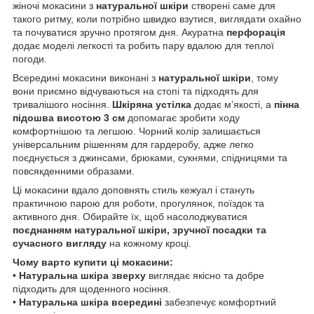
жіночі мокасини з
натуральної шкіри
створені саме для
такого ритму, коли потрібно швидко взутися, виглядати охайно
та почуватися зручно протягом дня. Акуратна
перфорація
додає моделі легкості та робить пару вдалою для теплої
погоди.
Всередині мокасини виконані з
натуральної шкіри
, тому
вони приємно відчуваються на стопі та підходять для
тривалішого носіння.
Шкіряна устілка
додає м’якості, а
пінна
підошва висотою 3 см
допомагає зробити ходу
комфортнішою та легшою. Чорний колір залишається
універсальним рішенням для гардеробу, адже легко
поєднується з джинсами, брюками, сукнями, спідницями та
повсякденними образами.
Ці мокасини вдало доповнять стиль кежуал і стануть
практичною парою для роботи, прогулянок, поїздок та
активного дня. Обирайте їх, щоб насолоджуватися
поєднанням натуральної шкіри, зручної посадки та
сучасного вигляду
на кожному кроці.
Чому варто купити ці мокасини:
•
Натуральна шкіра зверху
виглядає якісно та добре
підходить для щоденного носіння.
•
Натуральна шкіра всередині
забезпечує комфортний