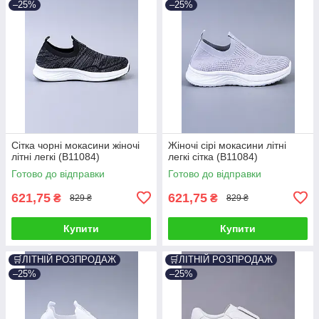
–25%
–25%
Сітка чорні мокасини жіночі
Жіночі сірі мокасини літні
літні легкі (B11084)
легкі сітка (B11084)
Готово до відправки
Готово до відправки
621,75
621,75
₴
₴
829 ₴
829 ₴
Купити
Купити
🛒ЛІТНІЙ РОЗПРОДАЖ
🛒ЛІТНІЙ РОЗПРОДАЖ
–25%
–25%