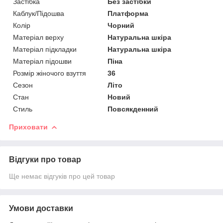
Застібка
Без застібки
Каблук/Підошва
Платформа
Колір
Чорний
Матеріал верху
Натуральна шкіра
Матеріал підкладки
Натуральна шкіра
Матеріал підошви
Піна
Розмір жіночого взуття
36
Сезон
Літо
Стан
Новий
Стиль
Повсякденний
Приховати
Відгуки про товар
Ще немає відгуків про цей товар
Умови доставки