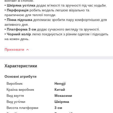
контакт зі стопою.
•
Шкіряна устілка
додає м’якості та зручності під час ходьби.
•
Перфорація
робить модель легшою візуально та
практичною для теплої погоди.
•
Пінна підошва
допомагає зробити пару комфортнішою для
активного дня.
•
Платформа 3 см
додає сучасного вигляду та зручності.
•
Чорний колір
легко поєднується з різним одягом і підходить
на кожен день.
Приховати
Характеристики
Основні атрибути
Виробник
Hengji
Країна виробник
Китай
Вид взуття
Мокасини
Вид устілки
Шкіряна
Висота платформи
3 см